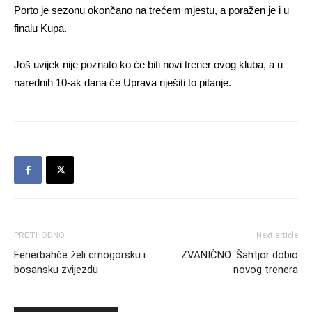
Porto je sezonu okončano na trećem mjestu, a poražen je i u
finalu Kupa.
Još uvijek nije poznato ko će biti novi trener ovog kluba, a u
narednih 10-ak dana će Uprava riješiti to pitanje.
PRETHODNO
Next article
Fenerbahče želi crnogorsku i
ZVANIČNO: Šahtjor dobio
bosansku zvijezdu
novog trenera