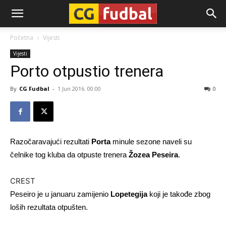
CG-
Početna
Vijesti
Vijesti
Fudbal
Porto otpustio trenera
By
CG Fudbal
-
1 Jun 2016. 00:00
0
Razočaravajući rezultati
Porta
minule sezone naveli su
čelnike tog kluba da otpuste trenera
Žozea Peseira
.
CREST
Peseiro je u januaru zamijenio
Lopetegija
koji je takođe zbog
loših rezultata otpušten.