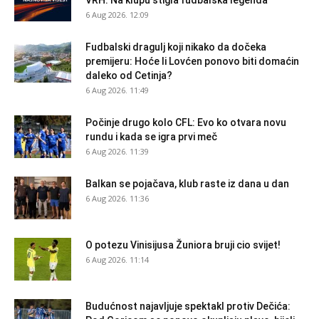
VRH: Na klupu stigla fudbalska legenda
6 Aug 2026. 12:09
Fudbalski dragulj koji nikako da dočeka
premijeru: Hoće li Lovćen ponovo biti domaćin
daleko od Cetinja?
6 Aug 2026. 11:49
Počinje drugo kolo CFL: Evo ko otvara novu
rundu i kada se igra prvi meč
6 Aug 2026. 11:39
Balkan se pojačava, klub raste iz dana u dan
6 Aug 2026. 11:36
O potezu Vinisijusa Žuniora bruji cio svijet!
6 Aug 2026. 11:14
Budućnost najavljuje spektakl protiv Dečića: