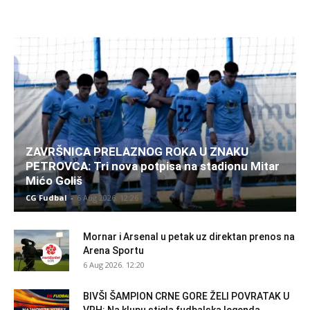
ZAVRŠNICA PRELAZNOG ROKA U ZNAKU
PETROVCA: Tri nova potpisa na stadionu Mitar
Mićo Goliš
CG Fudbal
-
6 Aug 2026. 12:26
Mornar i Arsenal u petak uz direktan prenos na
Arena Sportu
6 Aug 2026. 12:20
BIVŠI ŠAMPION CRNE GORE ŽELI POVRATAK U