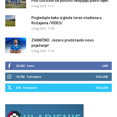
Pod Goricom se ponovo okupljaju plavo-bijeli
6 Aug 2026. 11:11
Pogledajte kako izgleda teren stadiona u
Rožajama /VIDEO/
6 Aug 2026. 11:08
ZVANIČNO: Jezero predstavilo novo
pojačanje!
6 Aug 2026. 11:02
22,356
Fans
LIKE
10,703
Followers
FOLLOW
678
Followers
FOLLOW