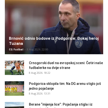
Brnović odnio bodove iz Podgorice: Đokaj heroj
Tuzana
CG Fudbal
-
8 Aug 2026. 22:00
Crnogorski duel na evropskoj sceni: Četiri naše
fudbalerke na dvije strane
8 Aug 2026. 18:22
Podgorica sklopila tim: Na DG arenu stiglo još
jedno pojačanje
8 Aug 2026. 13:31
Berane “mijenja lice”: Pojačanja stigla i iz