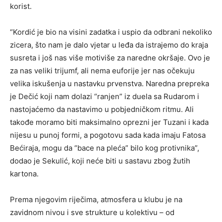
korist.
“Kordić je bio na visini zadatka i uspio da odbrani nekoliko
zicera, što nam je dalo vjetar u leđa da istrajemo do kraja
susreta i još nas više motiviše za naredne okršaje. Ovo je
za nas veliki trijumf, ali nema euforije jer nas očekuju
velika iskušenja u nastavku prvenstva. Naredna prepreka
je Dečić koji nam dolazi “ranjen” iz duela sa Rudarom i
nastojaćemo da nastavimo u pobjedničkom ritmu. Ali
takođe moramo biti maksimalno oprezni jer Tuzani i kada
nijesu u punoj formi, a pogotovu sada kada imaju Fatosa
Bećiraja, mogu da “bace na pleća” bilo kog protivnika”,
dodao je Sekulić, koji neće biti u sastavu zbog žutih
kartona.
Prema njegovim riječima, atmosfera u klubu je na
zavidnom nivou i sve strukture u kolektivu – od