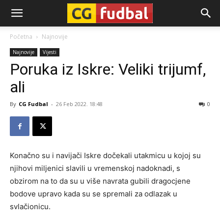
CG-
Početna
Najnovije
Najnovije
Vijesti
Fudbal
Poruka iz Iskre: Veliki trijumf,
ali
By
CG Fudbal
-
26 Feb 2022. 18:48
0
Konačno su i navijači Iskre dočekali utakmicu u kojoj su
njihovi miljenici slavili u vremenskoj nadoknadi, s
obzirom na to da su u više navrata gubili dragocjene
bodove upravo kada su se spremali za odlazak u
svlačionicu.