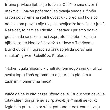
tribine privlače ljubitelje fudbala. Odlično smo otvorili
utakmicu i nakon početnog ispitivanja snaga, u finišu
prvog poluvremena stekli dvostruku prednost koja po
nepisanom pravilu nije uvijek dovoljna za konačan trijumf.
Nažalost, to nam se i desilo u nastavku jer smo dozvolili
gostima da se razmahnu i zaprijete, posebno kada je
njihov trener Nedović osvježio redove s Terzićem i
Đuričkovićem. I upravo su oni uspjeli da poravnaju
rezultat”, govori Sekulić za Pobjedu.
“Nakon egala nijesmo klonuli duhom nego smo ginuli za
svaku loptu i naš ogromni trud je urodio plodom u
zadnjim momentima meča”.
Ističe da ne bi bilo nezasluženo da je i Budućnost osvojila
čitav plijen tim prije jer su “plavo-bijeli” imali nekoliko
izglednih prilika da rezultat potpuno preokrenu u svoju