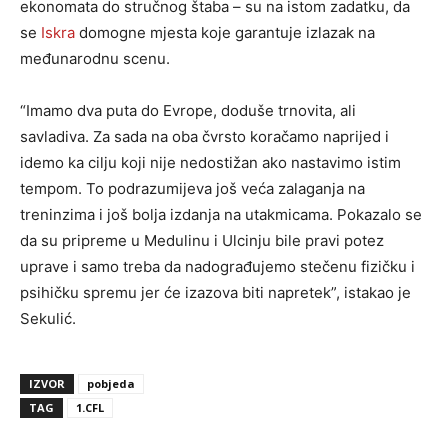
ekonomata do stručnog štaba – su na istom zadatku, da
se
Iskra
domogne mjesta koje garantuje izlazak na
međunarodnu scenu.
“Imamo dva puta do Evrope, doduše trnovita, ali
savladiva. Za sada na oba čvrsto koračamo naprijed i
idemo ka cilju koji nije nedostižan ako nastavimo istim
tempom. To podrazumijeva još veća zalaganja na
treninzima i još bolja izdanja na utakmicama. Pokazalo se
da su pripreme u Medulinu i Ulcinju bile pravi potez
uprave i samo treba da nadograđujemo stečenu fizičku i
psihičku spremu jer će izazova biti napretek”, istakao je
Sekulić.
IZVOR
pobjeda
TAG
1.CFL