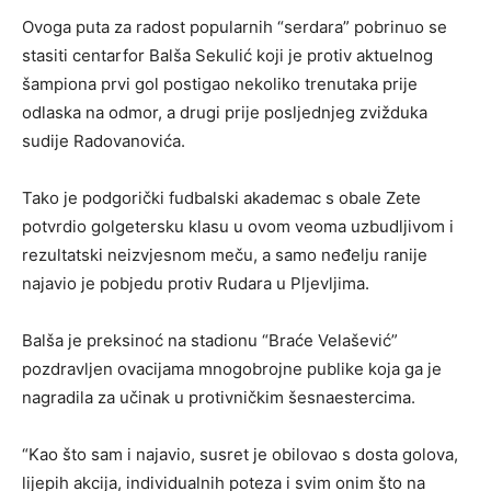
Ovoga puta za radost popularnih “serdara” pobrinuo se
stasiti centarfor Balša Sekulić koji je protiv aktuelnog
šampiona prvi gol postigao nekoliko trenutaka prije
odlaska na odmor, a drugi prije posljednjeg zvižduka
sudije Radovanovića.
Tako je podgorički fudbalski akademac s obale Zete
potvrdio golgetersku klasu u ovom veoma uzbudljivom i
rezultatski neizvjesnom meču, a samo neđelju ranije
najavio je pobjedu protiv Rudara u Pljevljima.
Balša je preksinoć na stadionu “Braće Velašević”
pozdravljen ovacijama mnogobrojne publike koja ga je
nagradila za učinak u protivničkim šesnaestercima.
“Kao što sam i najavio, susret je obilovao s dosta golova,
lijepih akcija, individualnih poteza i svim onim što na