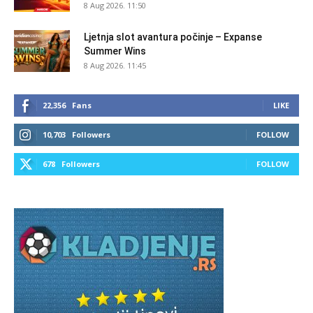
8 Aug 2026. 11:50
Ljetnja slot avantura počinje – Expanse
Summer Wins
8 Aug 2026. 11:45
22,356
Fans
LIKE
10,703
Followers
FOLLOW
678
Followers
FOLLOW