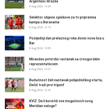
Argentine i Brazila
8 Aug 2026. 13:29
Selektor objavio spiskove za tri pripremna
kampa u Beranama
8 Aug 2026. 13:15
Posljednji dan prelaznog roka donio nova lica u
Bar
8 Aug 2026. 13:09
Mirandes potvrdio rastanak sa crnogorskim
reprezentativcem
8 Aug 2026. 13:07
Budućnost želi nastavak pobjedničkog starta,
Dečić traži prvi trijumf
8 Aug 2026. 12:32
KVIZ: Da li koristiš sve mogućnosti svog
Meridian naloga?