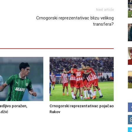
Next article
Crnogorski reprezentativac blizu velikog
transfera?
edljivo poražen,
Crnogorski reprezentativac pojačao
Adžić
Rakov