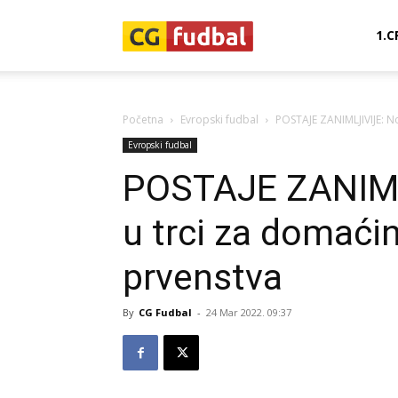
CG-
1.C
Fudbal
Početna
Evropski fudbal
POSTAJE ZANIMLJIVIJE: N
Evropski fudbal
POSTAJE ZANIML
u trci za domaći
prvenstva
By
CG Fudbal
-
24 Mar 2022. 09:37