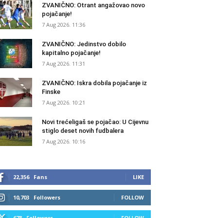
ZVANIČNO: Otrant angažovao novo
pojačanje!
7 Aug 2026. 11:36
ZVANIČNO: Jedinstvo dobilo
kapitalno pojačanje!
7 Aug 2026. 11:31
ZVANIČNO: Iskra dobila pojačanje iz
Finske
7 Aug 2026. 10:21
Novi trećeligaš se pojačao: U Cijevnu
stiglo deset novih fudbalera
7 Aug 2026. 10:16
22,356
Fans
LIKE
10,703
Followers
FOLLOW
678
Followers
FOLLOW