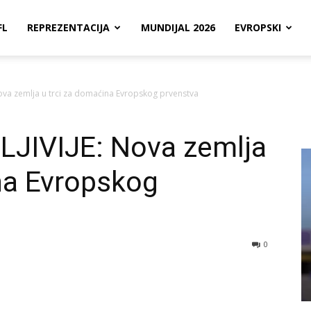
FL
REPREZENTACIJA
MUNDIJAL 2026
EVROPSKI
ova zemlja u trci za domaćina Evropskog prvenstva
JIVIJE: Nova zemlja
na Evropskog
0