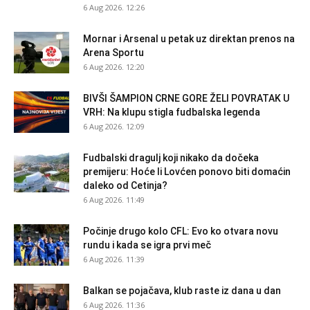
6 Aug 2026. 12:26
Mornar i Arsenal u petak uz direktan prenos na
Arena Sportu
6 Aug 2026. 12:20
BIVŠI ŠAMPION CRNE GORE ŽELI POVRATAK U
VRH: Na klupu stigla fudbalska legenda
6 Aug 2026. 12:09
Fudbalski dragulj koji nikako da dočeka
premijeru: Hoće li Lovćen ponovo biti domaćin
daleko od Cetinja?
6 Aug 2026. 11:49
Počinje drugo kolo CFL: Evo ko otvara novu
rundu i kada se igra prvi meč
6 Aug 2026. 11:39
Balkan se pojačava, klub raste iz dana u dan
6 Aug 2026. 11:36