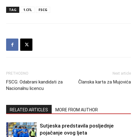
TAG
1.CFL
FSCG
PRETHODNO
Next article
FSCG: Odabrani kandidati za
Članska karta za Mujovića
Nacionalnu licencu
RELATED ARTICLES
MORE FROM AUTHOR
Sutjeska predstavila posljednje
pojačanje ovog ljeta