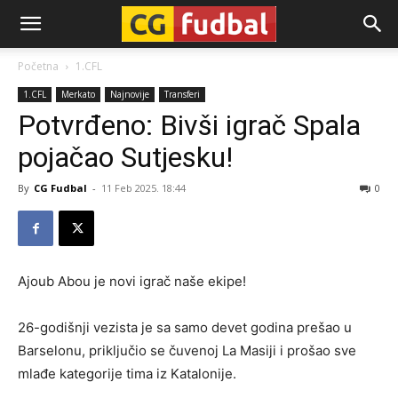
CG-
Početna
1.CFL
1.CFL
Merkato
Najnovije
Transferi
Fudbal
Potvrđeno: Bivši igrač Spala
pojačao Sutjesku!
By
CG Fudbal
-
11 Feb 2025. 18:44
0
Ajoub Abou je novi igrač naše ekipe!
26-godišnji vezista je sa samo devet godina prešao u
Barselonu, priključio se čuvenoj La Masiji i prošao sve
mlađe kategorije tima iz Katalonije.