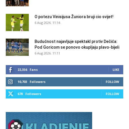
O potezu Vinisijusa Žuniora bruji cio svijet!
6 Aug 2026. 11:14
Budućnost najavljuje spektakl protiv Dečića:
Pod Goricom se ponovo okupljaju plavo-bijeli
6 Aug 2026. 11:11
22,356
Fans
LIKE
10,703
Followers
FOLLOW
678
Followers
FOLLOW