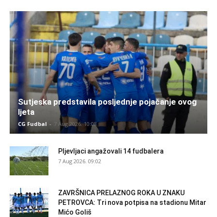
Sutjeska predstavila posljednje pojačanje ovog
ljeta
CG Fudbal
-
7 Aug 2026. 10:08
Pljevljaci angažovali 14 fudbalera
7 Aug 2026. 09:02
ZAVRŠNICA PRELAZNOG ROKA U ZNAKU
PETROVCA: Tri nova potpisa na stadionu Mitar
Mićo Goliš