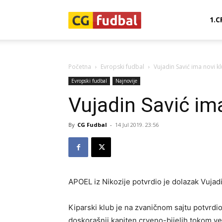
CG-
1.C
Fudbal
Početna
Evropski fudbal
Vujadin Savić ima novi k
Evropski fudbal
Najnovije
Vujadin Savić im
By
CG Fudbal
-
14 Jul 2019. 23:56
APOEL iz Nikozije potvrdio je dolazak Vujad
Kiparski klub je na zvaničnom sajtu potvrdio
doskorašnji kapiten crveno-bijelih tokom ve