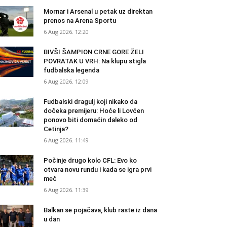
Mornar i Arsenal u petak uz direktan
prenos na Arena Sportu
6 Aug 2026. 12:20
BIVŠI ŠAMPION CRNE GORE ŽELI
POVRATAK U VRH: Na klupu stigla
fudbalska legenda
6 Aug 2026. 12:09
Fudbalski dragulj koji nikako da
dočeka premijeru: Hoće li Lovćen
ponovo biti domaćin daleko od
Cetinja?
6 Aug 2026. 11:49
Počinje drugo kolo CFL: Evo ko
otvara novu rundu i kada se igra prvi
meč
6 Aug 2026. 11:39
Balkan se pojačava, klub raste iz dana
u dan