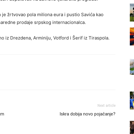
je žrtvovao pola miliona eura i pustio Savića kao
 naredne prodaje srpskog internacionalca.
mo iz Drezdena, Arminiju, Votford i Šerif iz Tiraspola.
Next article
tim
Iskra dobija novo pojačanje?