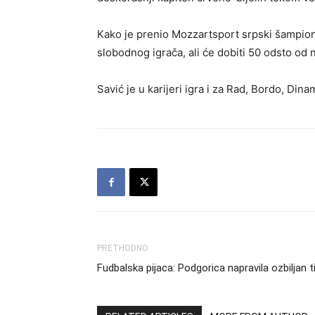
Kako je prenio Mozzartsport srpski šampion 
slobodnog igrača, ali će dobiti 50 odsto od
Savić je u karijeri igra i za Rad, Bordo, Dina
PRETHODNO
Fudbalska pijaca: Podgorica napravila ozbiljan 