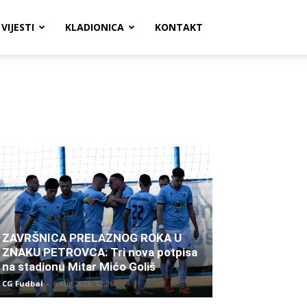
VIJESTI
KLADIONICA
KONTAKT
ZAVRŠNICA PRELAZNOG ROKA U
ZNAKU PETROVCA: Tri nova potpisa
na stadionu Mitar Mićo Goliš
CG Fudbal
-
6 Aug 2026. 12:26