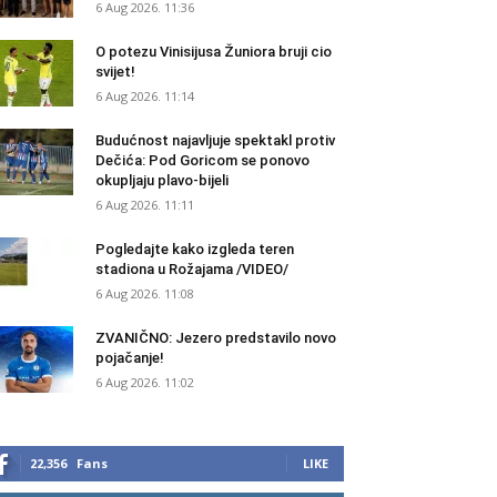
6 Aug 2026. 11:36
O potezu Vinisijusa Žuniora bruji cio
svijet!
6 Aug 2026. 11:14
Budućnost najavljuje spektakl protiv
Dečića: Pod Goricom se ponovo
okupljaju plavo-bijeli
6 Aug 2026. 11:11
Pogledajte kako izgleda teren
stadiona u Rožajama /VIDEO/
6 Aug 2026. 11:08
ZVANIČNO: Jezero predstavilo novo
pojačanje!
6 Aug 2026. 11:02
22,356
Fans
LIKE