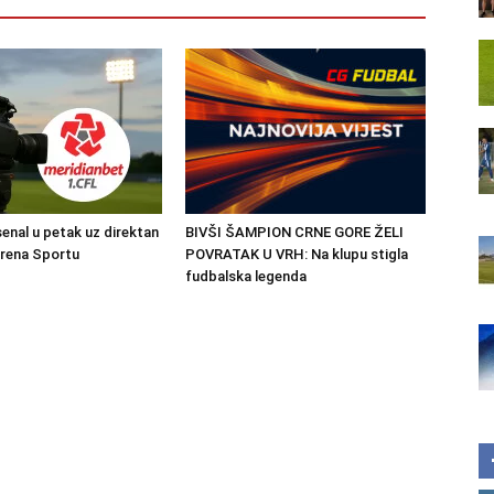
senal u petak uz direktan
BIVŠI ŠAMPION CRNE GORE ŽELI
Arena Sportu
POVRATAK U VRH: Na klupu stigla
fudbalska legenda