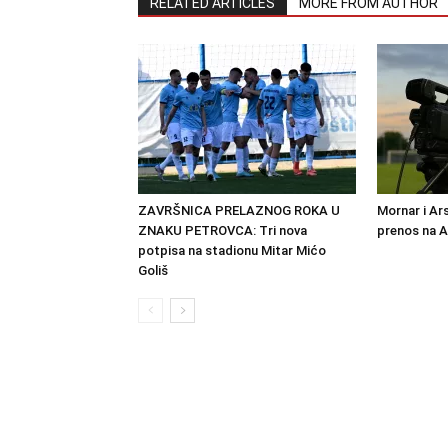
RELATED ARTICLES
MORE FROM AUTHOR
ZAVRŠNICA PRELAZNOG ROKA U
Mornar i Ar
ZNAKU PETROVCA: Tri nova
prenos na 
potpisa na stadionu Mitar Mićo
Goliš