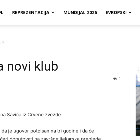
FL
REPREZENTACIJA
MUNDIJAL 2026
EVROPSKI
lub
a novi klub
0
ina Savića iz Crvene zvezde.
 da je ugovor potpisan na tri godine i da će
čeri doputovati na završne ljekarske preglede.