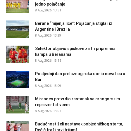
jedno pojačanje
8 Aug 2026. 13:31
Berane “mijenja lice”: Pojačanja stigla i iz
Argentine i Brazila
8 Aug 2026. 13:29
Selektor objavio spiskove za tri pripremna
kampa u Beranama
8 Aug 2026. 13:15
Posljednji dan prelaznog roka donio nova lica u
Bar
8 Aug 2026. 13:09
Mirandes potvrdio rastanak sa crnogorskim
reprezentativcem
8 Aug 2026. 13:07
Budućnost želi nastavak pobjedničkog starta,
Dečić traži prvi trijumf