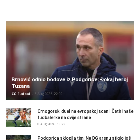
Brnović odnio bodove iz Podgorice: Đokaj heroj
Tuzana
CG Fudbal
-
8 Aug 2026. 22:00
Crnogorski duel na evropskoj sceni: Četiri naše
fudbalerke na dvije strane
8 Aug 2026. 18:22
Podgorica sklopila tim: Na DG arenu stiglo još