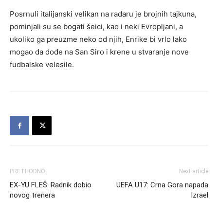
Posrnuli italijanski velikan na radaru je brojnih tajkuna,
pominjali su se bogati šeici, kao i neki Evropljani, a
ukoliko ga preuzme neko od njih, Enrike bi vrlo lako
mogao da dođe na San Siro i krene u stvaranje nove
fudbalske velesile.
PRETHODNO
Next article
EX-YU FLEŠ: Radnik dobio
UEFA U17: Crna Gora napada
novog trenera
Izrael