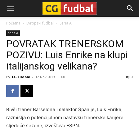
CG-
Početna
Evropski fudbal
Seria A
Seria A
Fudbal
POVRATAK TRENERSKOM
POZIVU: Luis Enrike na klupi
italijanskog velikana?
By
CG Fudbal
-
12 Nov 2019. 00:00
0
Bivši trener Barselone i selektor Španije, Luis Enrike,
razmišlja o potencijalnom nastavku trenerske karijere
sljedeće sezone, izveštava ESPN.