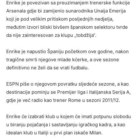
Enrike je povezivan sa preuzimanjem trenerske funkcije
Arsenala gdje bi zamijenio sunarodnika Unaija Emerija
koji je pod velikim pritiskom posljednjih nedjelja,
međutim izvori bliski bivšem španskom selektoru tvrde
da nije zainteresovan za klupu „tobdžija“.
Enrike je napustio Španiju početkom ove godine, nakon
tragične smrti njegove mlade kćerke, a ove sezone
definitivno ne želi da se vrati fudbalu.
ESPN piše o njegovom povratku sljedeće sezone, a kao
destinacije pominju se Premijer liga i italijanska Serija A,
gdje je već radio kao trener Rome u sezoni 2011/12.
Enrike će izabrati klub u kojem će imati potpunu slobodu
u biranju pojačanja i sastavljanju igračkog kadra, a kao
idealan klub u Italiji u prvi plan iskače Milan.