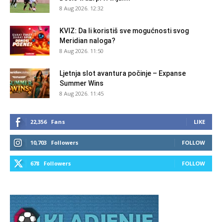
8 Aug 2026. 12:32
KVIZ: Da li koristiš sve mogućnosti svog
Meridian naloga?
8 Aug 2026. 11:50
Ljetnja slot avantura počinje – Expanse
Summer Wins
8 Aug 2026. 11:45
22,356
Fans
LIKE
10,703
Followers
FOLLOW
678
Followers
FOLLOW