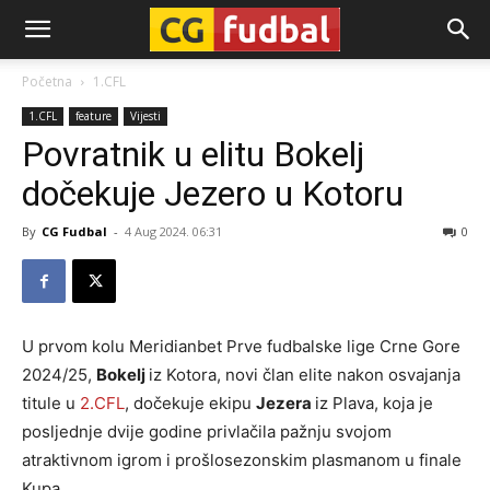
CG-
Početna
1.CFL
1.CFL
feature
Vijesti
Fudbal
Povratnik u elitu Bokelj
dočekuje Jezero u Kotoru
By
CG Fudbal
-
4 Aug 2024. 06:31
0
U prvom kolu Meridianbet Prve fudbalske lige Crne Gore
2024/25,
Bokelj
iz Kotora, novi član elite nakon osvajanja
titule u
2.CFL
, dočekuje ekipu
Jezera
iz Plava, koja je
posljednje dvije godine privlačila pažnju svojom
atraktivnom igrom i prošlosezonskim plasmanom u finale
Kupa.