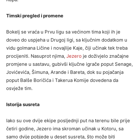
Timski pregled i promene
Bokelj se vraća u Prvu ligu sa većinom tima koji ih je
doveo do uspjeha u Drugoj ligi, sa ključnim dodatkom u
vidu golmana Ličine i novajlije Kaje, čiji učinak tek treba
procijeniti. Nasuprot njima,
Jezero
je doživjelo značajne
promjene u sastavu, gubivši ključne igrače poput Senage,
Jovićevića, Šimuna, Arande i Bareta, dok su pojačanja
poput Balše Boričića i Takerua Komije dovedena da
osvježe tim.
Istorija susreta
Iako su ove dvije ekipe posljednji put na terenu bile prije
četiri godine, Jezero ima skroman učinak u Kotoru, sa
samo dvije pobjede u deset susreta, što može biti