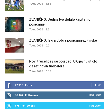
7 Aug 2026. 11:36
ZVANIČNO: Jedinstvo dobilo kapitalno
pojačanje!
7 Aug 2026. 11:31
ZVANIČNO: Iskra dobila pojačanje iz Finske
7 Aug 2026. 10:21
Novi trećeligaš se pojačao: U Cijevnu stiglo
deset novih fudbalera
7 Aug 2026. 10:16
22,356
Fans
LIKE
10,703
Followers
FOLLOW
678
Followers
FOLLOW