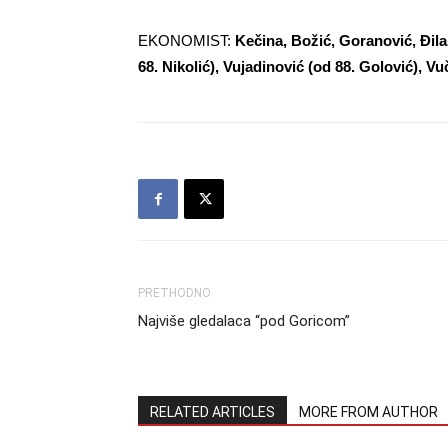
EKONOMIST:
Kečina, Božić, Goranović, Đilas
68. Nikolić), Vujadinović (od 88. Golović), Vu
PRETHODNO
Najviše gledalaca “pod Goricom”
RELATED ARTICLES
MORE FROM AUTHOR