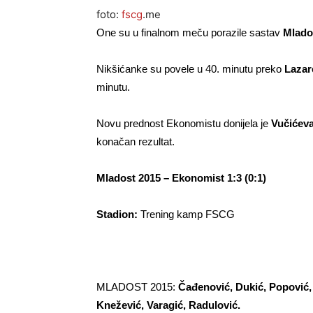
foto:
fscg
.me
One su u finalnom meču porazile sastav
Mlado
Nikšićanke su povele u 40. minutu preko
Lazar
minutu.
Novu prednost Ekonomistu donijela je
Vučićev
konačan rezultat.
Mladost 2015 – Ekonomist 1:3 (0:1)
Stadion:
Trening kamp FSCG
MLADOST 2015:
Čađenović, Dukić, Popović, I
Knežević, Varagić, Radulović.