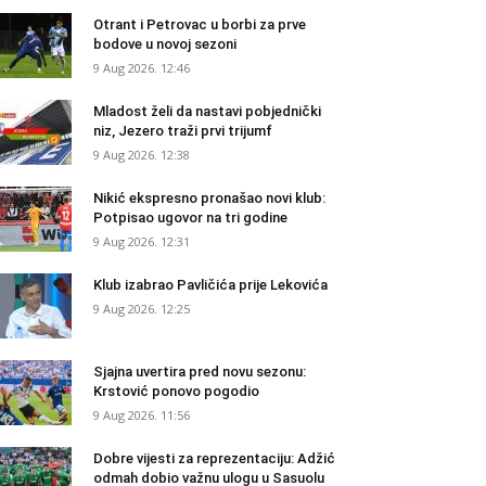
Otrant i Petrovac u borbi za prve
bodove u novoj sezoni
9 Aug 2026. 12:46
Mladost želi da nastavi pobjednički
niz, Jezero traži prvi trijumf
9 Aug 2026. 12:38
Nikić ekspresno pronašao novi klub:
Potpisao ugovor na tri godine
9 Aug 2026. 12:31
Klub izabrao Pavličića prije Lekovića
9 Aug 2026. 12:25
Sjajna uvertira pred novu sezonu:
Krstović ponovo pogodio
9 Aug 2026. 11:56
Dobre vijesti za reprezentaciju: Adžić
odmah dobio važnu ulogu u Sasuolu