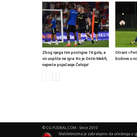
Zbog njega tim postigne 74 gola, a
Otrant i Pe
on uopšte ne igra: Ko je Ostin Mekfi,
bodove u no
najveće pojačanje Čelsija!
© CG-FUDBAL.COM - Since 2010
Maloletnicima je zabranjeno da učestvuju u ig