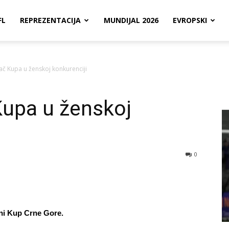
FL
REPREZENTACIJA
MUNDIJAL 2026
EVROPSKI
ač Kupa u ženskoj konkurenciji
Kupa u ženskoj
0
ni Kup Crne Gore.