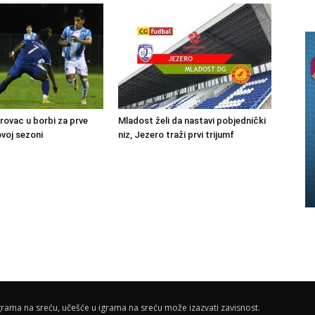
trovac u borbi za prve
Mladost želi da nastavi pobjednički
voj sezoni
niz, Jezero traži prvi trijumf
rama na sreću, učešće u igrama na sreću može izazvati zavisnost.