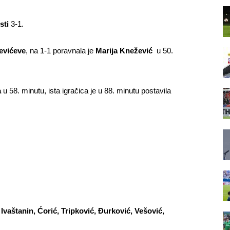
sti
3-1.
evićeve
, na 1-1 poravnala je
Marija Knežević
u 50.
a
u 58. minutu, ista igračica je u 88. minutu postavila
vaštanin, Ćorić, Tripković, Đurković, Vešović,