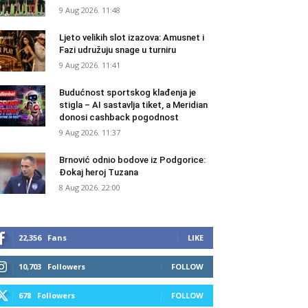
9 Aug 2026. 11:48
Ljeto velikih slot izazova: Amusnet i
Fazi udružuju snage u turniru
9 Aug 2026. 11:41
Budućnost sportskog klađenja je
stigla – AI sastavlja tiket, a Meridian
donosi cashback pogodnost
9 Aug 2026. 11:37
Brnović odnio bodove iz Podgorice:
Đokaj heroj Tuzana
8 Aug 2026. 22:00
22,356
Fans
LIKE
10,703
Followers
FOLLOW
678
Followers
FOLLOW