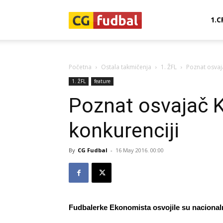
CG-
1.C
Fudbal
Početna
Ostala takmičenja
1. ŽFL
Poznat osvaj
1. ŽFL
feature
Poznat osvajač 
konkurenciji
By
CG Fudbal
-
16 May 2016. 00:00
Fudbalerke Ekonomista osvojile su nacional