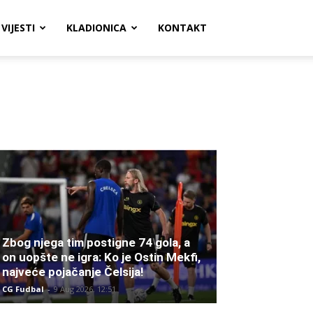
VIJESTI
KLADIONICA
KONTAKT
Zbog njega tim postigne 74 gola, a
on uopšte ne igra: Ko je Ostin Mekfi,
najveće pojačanje Čelsija!
CG Fudbal
-
9 Aug 2026. 12:51