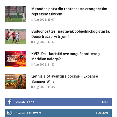
Mirandes potvrdio rastanak sa crnogorskim
reprezentativcem
8 Aug 2026. 13:07
Budućnost želi nastavak pobjedničkog starta,
Dečić traži prvi trijumf
8 Aug 2026. 12:32
KVIZ: Da li koristiš sve mogućnosti svog
Meridian naloga?
8 Aug 2026. 11:50
Ljetnja slot avantura počinje – Expanse
Summer Wins
8 Aug 2026. 11:45
22,356
Fans
LIKE
10,703
Followers
FOLLOW