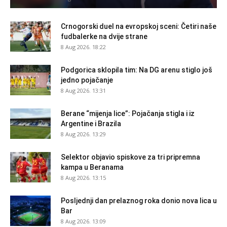
Crnogorski duel na evropskoj sceni: Četiri naše
fudbalerke na dvije strane
8 Aug 2026. 18:22
Podgorica sklopila tim: Na DG arenu stiglo još
jedno pojačanje
8 Aug 2026. 13:31
Berane “mijenja lice”: Pojačanja stigla i iz
Argentine i Brazila
8 Aug 2026. 13:29
Selektor objavio spiskove za tri pripremna
kampa u Beranama
8 Aug 2026. 13:15
Posljednji dan prelaznog roka donio nova lica u
Bar
8 Aug 2026. 13:09