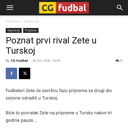
CG-
Početna
Najnovije
Najnovije
Pripreme
Fudbal
Poznat prvi rival Zete u
Turskoj
By
CG Fudbal
-
20 Dec 2020. 16:46
0
Fudbaleri Zete će završnu fazu priprema za drugi dio
sezone odraditi u Turskoj.
Biće to povratak Zete na pripreme u Tursku nakon tri
godine pauze…