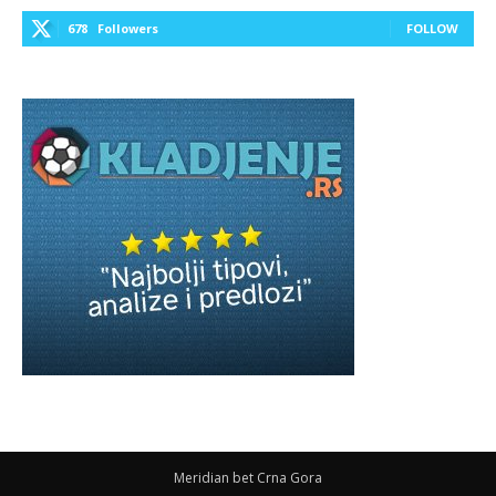
678
Followers
FOLLOW
Meridian bet Crna Gora