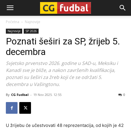
CG-
Početna
Najnovije
Najnovije
SP 2026
Fudbal
Poznati šeširi za SP, žrijeb 5.
decembra
Svjetsko prvenstvo 2026. godine u SAD-u, Meksiku i
Kanadi sve je bliže, a nakon završenih kvalifikacija,
poznati su šeširi za žreb koji će se održati 5.
decembra u Vašingtonu.
By
CG Fudbal
-
19 Nov 2025. 12:55
0
U žrijebu će učestvovati 48 reprezentacija, od kojih je 42