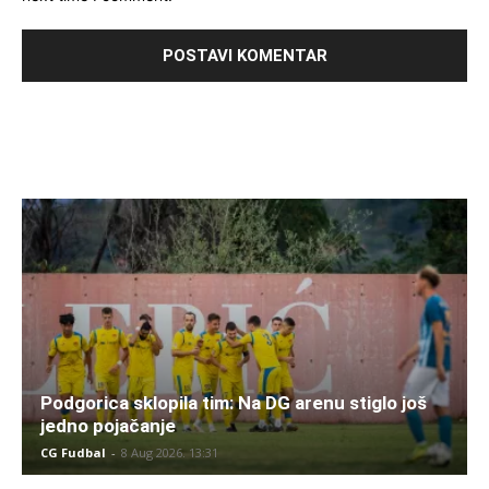
Podgorica sklopila tim: Na DG arenu stiglo još
jedno pojačanje
CG Fudbal
-
8 Aug 2026. 13:31