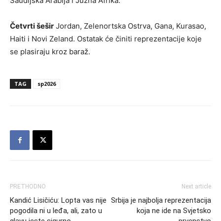
Saudijska Arabija i Južna Afrika.
Četvrti šešir
Jordan, Zelenortska Ostrva, Gana, Kurasao,
Haiti i Novi Zeland. Ostatak će činiti reprezentacije koje
se plasiraju kroz baraž.
TAG
sp2026
PRETHODNO
Next article
Kandić Lisičiću: Lopta vas nije
Srbija je najbolja reprezentacija
pogodila ni u leđa, ali, zato u
koja ne ide na Svjetsko