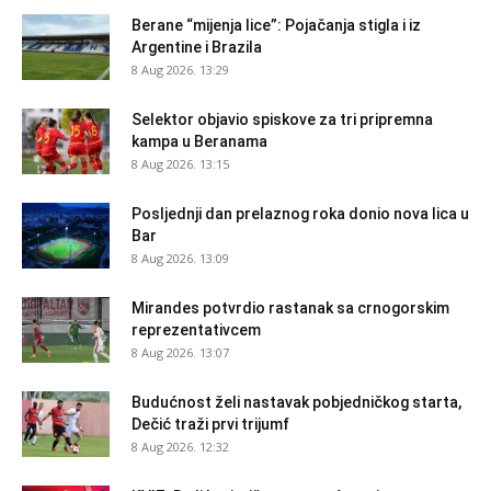
Berane “mijenja lice”: Pojačanja stigla i iz
Argentine i Brazila
8 Aug 2026. 13:29
Selektor objavio spiskove za tri pripremna
kampa u Beranama
8 Aug 2026. 13:15
Posljednji dan prelaznog roka donio nova lica u
Bar
8 Aug 2026. 13:09
Mirandes potvrdio rastanak sa crnogorskim
reprezentativcem
8 Aug 2026. 13:07
Budućnost želi nastavak pobjedničkog starta,
Dečić traži prvi trijumf
8 Aug 2026. 12:32