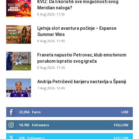
KVIZ: Da li koristiš sve mogućnosti svog
Meridian naloga?
8 Aug 2026. 11:50
Ljetnja slot avantura počinje – Expanse
Summer Wins
8 Aug 2026. 11:45
Franeta napustio Petrovac, klub emotivnom
porukom ispratio svog igrača
8 Aug 2026. 11:36
Andrija Petričević karijeru nastavlja u Španiji
7 Aug 2026. 12:45
22,356
Fans
LIKE
10,703
Followers
FOLLOW
678
Followers
FOLLOW