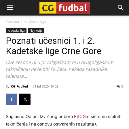
CG-
Početna
Kadetska liga
Kadetska liga
Najnovije
Fudbal
Poznati učesnici 1. i 2.
Kadetske lige Crne Gore
Ove sezone ni u prvoligaškom ni u drugoligaškom
takmičenju neće biti FK Zeta, nekada rasadnika
talenata...
By
CG Fudbal
-
31 Jul 2025. 10:02
0
Saglasno Odluci Izvršnog odbora
FSCG
o sistemu stalnih
takmičenja i na osnovu ostvarenih rezultata u