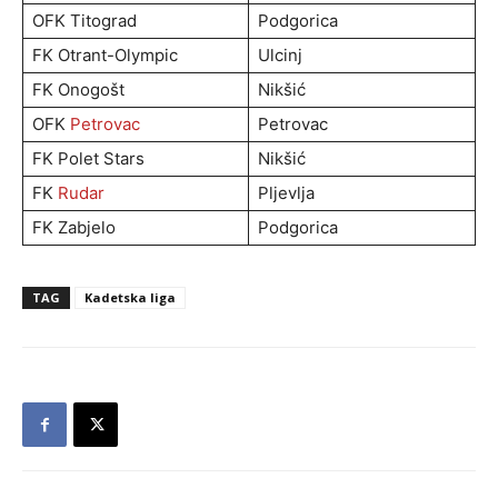
OFK Titograd
Podgorica
FK Otrant-Olympic
Ulcinj
FK Onogošt
Nikšić
OFK
Petrovac
Petrovac
FK Polet Stars
Nikšić
FK
Rudar
Pljevlja
FK Zabjelo
Podgorica
TAG
Kadetska liga