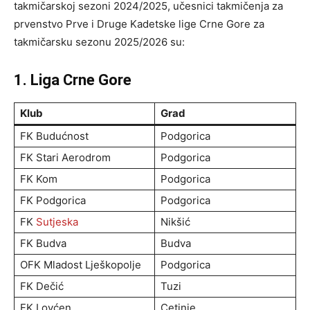
takmičarskoj sezoni 2024/2025, učesnici takmičenja za
prvenstvo Prve i Druge Kadetske lige Crne Gore za
takmičarsku sezonu 2025/2026 su:
1. Liga Crne Gore
Klub
Grad
FK Budućnost
Podgorica
FK Stari Aerodrom
Podgorica
FK Kom
Podgorica
FK Podgorica
Podgorica
FK
Sutjeska
Nikšić
FK Budva
Budva
OFK Mladost Lješkopolje
Podgorica
FK Dečić
Tuzi
FK Lovćen
Cetinje