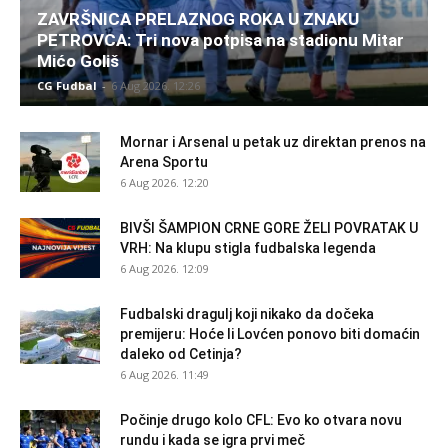
ZAVRŠNICA PRELAZNOG ROKA U ZNAKU
PETROVCA: Tri nova potpisa na stadionu Mitar
Mićo Goliš
CG Fudbal
-
6 Aug 2026. 12:26
Mornar i Arsenal u petak uz direktan prenos na
Arena Sportu
6 Aug 2026. 12:20
BIVŠI ŠAMPION CRNE GORE ŽELI POVRATAK U
VRH: Na klupu stigla fudbalska legenda
6 Aug 2026. 12:09
Fudbalski dragulj koji nikako da dočeka
premijeru: Hoće li Lovćen ponovo biti domaćin
daleko od Cetinja?
6 Aug 2026. 11:49
Počinje drugo kolo CFL: Evo ko otvara novu
rundu i kada se igra prvi meč