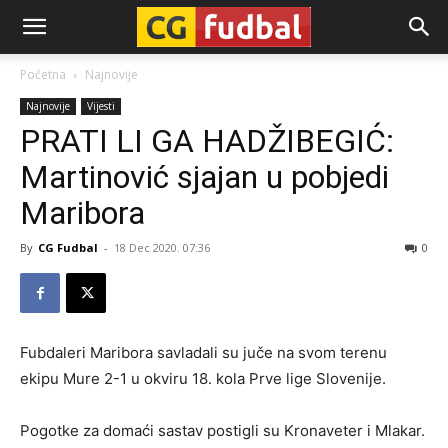
CG-
Početna
Najnovije
Najnovije
Vijesti
Fudbal
PRATI LI GA HADŽIBEGIĆ:
Martinović sjajan u pobjedi
Maribora
By
CG Fudbal
-
18 Dec 2020. 07:36
0
Fubdaleri Maribora savladali su juče na svom terenu
ekipu Mure 2-1 u okviru 18. kola Prve lige Slovenije.
Pogotke za domaći sastav postigli su Kronaveter i Mlakar.