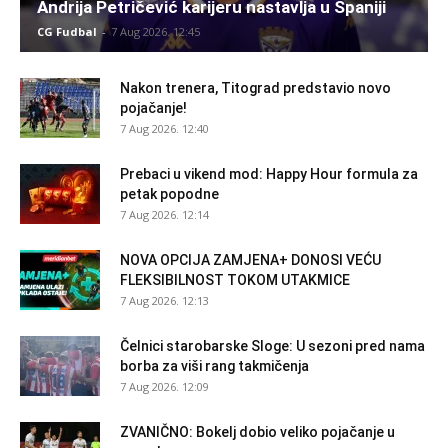
Andrija Petričević karijeru nastavlja u Španiji
CG Fudbal
-
7 Aug 2026. 12:45
Nakon trenera, Titograd predstavio novo
pojačanje!
7 Aug 2026. 12:40
Prebaci u vikend mod: Happy Hour formula za
petak popodne
7 Aug 2026. 12:14
NOVA OPCIJA ZAMJENA+ DONOSI VEĆU
FLEKSIBILNOST TOKOM UTAKMICE
7 Aug 2026. 12:13
Čelnici starobarske Sloge: U sezoni pred nama
borba za viši rang takmičenja
7 Aug 2026. 12:09
ZVANIČNO: Bokelj dobio veliko pojačanje u