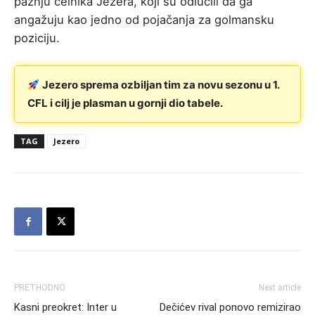
pažnju čelnika Jezera, koji su odlučili da ga
angažuju kao jedno od pojačanja za golmansku
poziciju.
Jezero sprema ozbiljan tim za novu sezonu u 1.
CFL i cilj je plasman u gornji dio tabele.
TAG
Jezero
PRETHODNO
Next article
Kasni preokret: Inter u
Dečićev rival ponovo remizirao