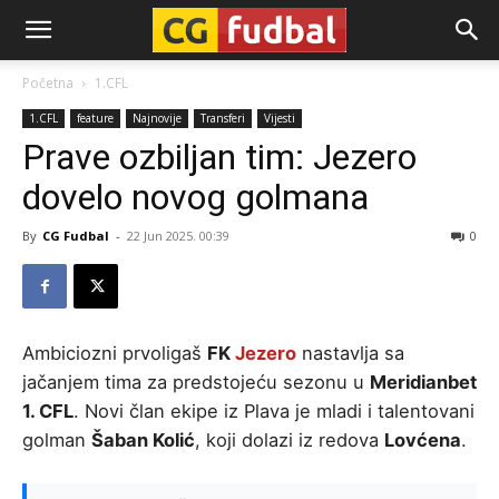
CG-
Početna
1.CFL
1.CFL
feature
Najnovije
Transferi
Vijesti
Fudbal
Prave ozbiljan tim: Jezero
dovelo novog golmana
By
CG Fudbal
-
22 Jun 2025. 00:39
0
Ambiciozni prvoligaš
FK
Jezero
nastavlja sa
jačanjem tima za predstojeću sezonu u
Meridianbet
1. CFL
. Novi član ekipe iz Plava je mladi i talentovani
golman
Šaban Kolić
, koji dolazi iz redova
Lovćena
.