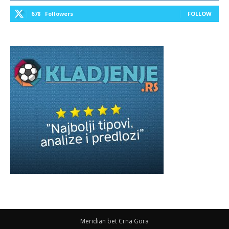
678
Followers
FOLLOW
Meridian bet Crna Gora