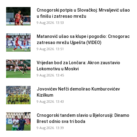
Crnogorski potpis u Slovačkoj: Mrvaljević ušao
u finišu i zatresao mrežu
9 Aug 2026. 13:53
Matanović ušao sa klupe i pogodio: Crnogorac
zatresao mrežu Ujpešta (VIDEO)
9 Aug 2026. 13:51
Vrijedan bod za Lončara: Akron zaustavio
Lokomotivu u Moskvi
9 Aug 2026. 13:45
Jovovićev Nefči demolirao Kumburovićev
Kizilkum
9 Aug 2026. 13:43
Crnogorski tandem slavio u Bjelorusiji: Dinamo
Brest odnio sva tri boda
9 Aug 2026. 13:39