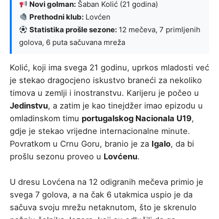
Novi golman:
Šaban Kolić (21 godina)
Prethodni klub:
Lovćen
Statistika prošle sezone:
12 mečeva, 7 primljenih
golova, 6 puta sačuvana mreža
Kolić, koji ima svega 21 godinu, uprkos mladosti već
je stekao dragocjeno iskustvo braneći za nekoliko
timova u zemlji i inostranstvu. Karijeru je počeo u
Jedinstvu
, a zatim je kao tinejdžer imao epizodu u
omladinskom timu
portugalskog Nacionala U19
,
gdje je stekao vrijedne internacionalne minute.
Povratkom u Crnu Goru, branio je za
Igalo
, da bi
prošlu sezonu proveo u
Lovćenu
.
U dresu Lovćena na 12 odigranih mečeva primio je
svega 7 golova, a na čak 6 utakmica uspio je da
sačuva svoju mrežu netaknutom, što je skrenulo