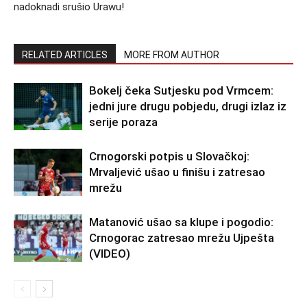
nadoknadi srušio Urawu!
RELATED ARTICLES
MORE FROM AUTHOR
Bokelj čeka Sutjesku pod Vrmcem:
jedni jure drugu pobjedu, drugi izlaz iz
serije poraza
Crnogorski potpis u Slovačkoj:
Mrvaljević ušao u finišu i zatresao
mrežu
Matanović ušao sa klupe i pogodio:
Crnogorac zatresao mrežu Ujpešta
(VIDEO)