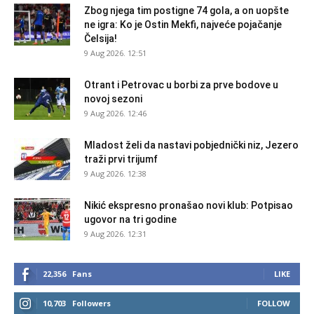
Zbog njega tim postigne 74 gola, a on uopšte
ne igra: Ko je Ostin Mekfi, najveće pojačanje
Čelsija!
9 Aug 2026. 12:51
Otrant i Petrovac u borbi za prve bodove u
novoj sezoni
9 Aug 2026. 12:46
Mladost želi da nastavi pobjednički niz, Jezero
traži prvi trijumf
9 Aug 2026. 12:38
Nikić ekspresno pronašao novi klub: Potpisao
ugovor na tri godine
9 Aug 2026. 12:31
22,356
Fans
LIKE
10,703
Followers
FOLLOW