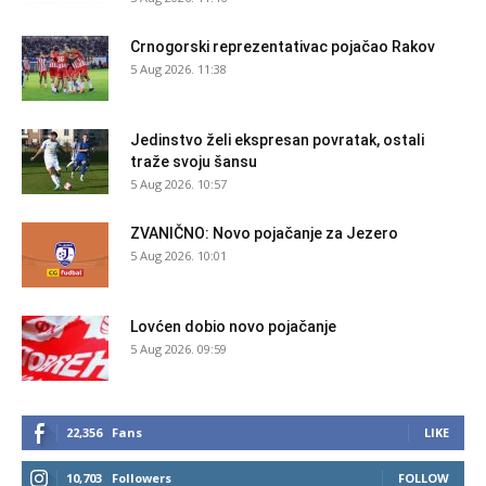
Crnogorski reprezentativac pojačao Rakov
5 Aug 2026. 11:38
Jedinstvo želi ekspresan povratak, ostali
traže svoju šansu
5 Aug 2026. 10:57
ZVANIČNO: Novo pojačanje za Jezero
5 Aug 2026. 10:01
Lovćen dobio novo pojačanje
5 Aug 2026. 09:59
22,356
Fans
LIKE
10,703
Followers
FOLLOW