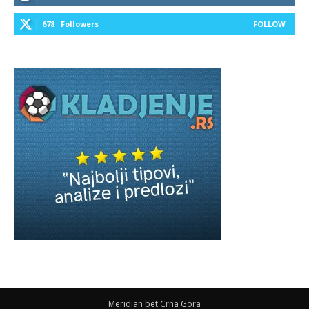
678
Followers
FOLLOW
Meridian bet Crna Gora