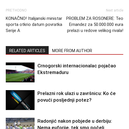
PRETHODNO
Next article
KONAČNO! Italijanski ministar
PROBLEM ZA ROSONERE: Teo
sporta otkrio datum povratka
Ernandez za 50.000.000 eura
Serije A
prelazi u redove velikog rivala!
RELATED ARTICLES
MORE FROM AUTHOR
Crnogorski internacionalac pojačao
Ekstremaduru
Prelazni rok ulazi u završnicu: Ko će
povući posljednji potez?
Radonjić nakon pobjede u derbiju:
Nema euforije, tek smo počeli