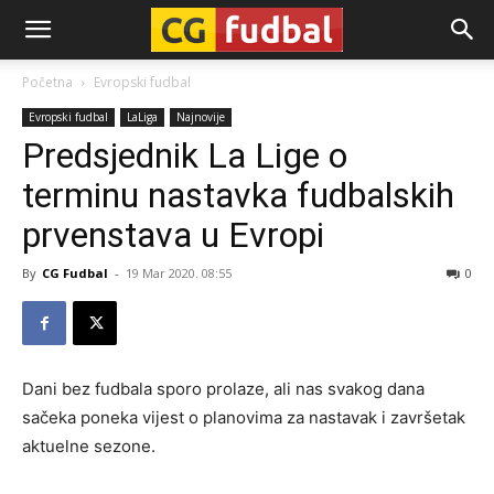
CG-
Početna
Evropski fudbal
Evropski fudbal
LaLiga
Najnovije
Fudbal
Predsjednik La Lige o
terminu nastavka fudbalskih
prvenstava u Evropi
By
CG Fudbal
-
19 Mar 2020. 08:55
0
Dani bez fudbala sporo prolaze, ali nas svakog dana
sačeka poneka vijest o planovima za nastavak i završetak
aktuelne sezone.