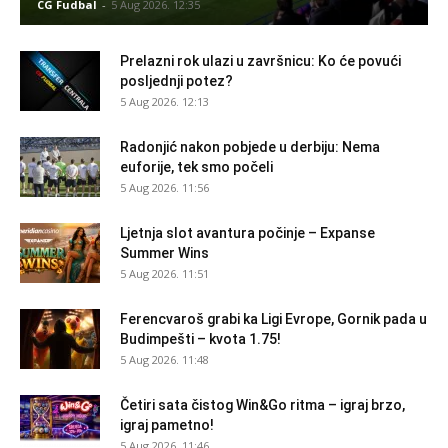
CG Fudbal
-
5 Aug 2026. 12:35
Prelazni rok ulazi u završnicu: Ko će povući
posljednji potez?
5 Aug 2026. 12:13
Radonjić nakon pobjede u derbiju: Nema
euforije, tek smo počeli
5 Aug 2026. 11:56
Ljetnja slot avantura počinje – Expanse
Summer Wins
5 Aug 2026. 11:51
Ferencvaroš grabi ka Ligi Evrope, Gornik pada u
Budimpešti – kvota 1.75!
5 Aug 2026. 11:48
Četiri sata čistog Win&Go ritma – igraj brzo,
igraj pametno!
5 Aug 2026. 11:46