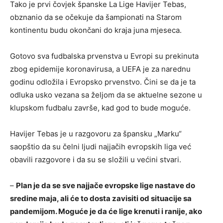
Tako je prvi čovjek španske La Lige Havijer Tebas,
obznanio da se očekuje da šampionati na Starom
kontinentu budu okončani do kraja juna mjeseca.
Gotovo sva fudbalska prvenstva u Evropi su prekinuta
zbog epidemije koronavirusa, a UEFA je za narednu
godinu odložila i Evropsko prvenstvo. Čini se da je ta
odluka usko vezana sa željom da se aktuelne sezone u
klupskom fudbalu završe, kad god to bude moguće.
Havijer Tebas je u razgovoru za špansku „Marku“
saopštio da su čelni ljudi najjačih evropskih liga već
obavili razgovore i da su se složili u većini stvari.
–
Plan je da se sve najjače evropske lige nastave do
sredine maja, ali će to dosta zavisiti od situacije sa
pandemijom. Moguće je da će lige krenuti i ranije, ako