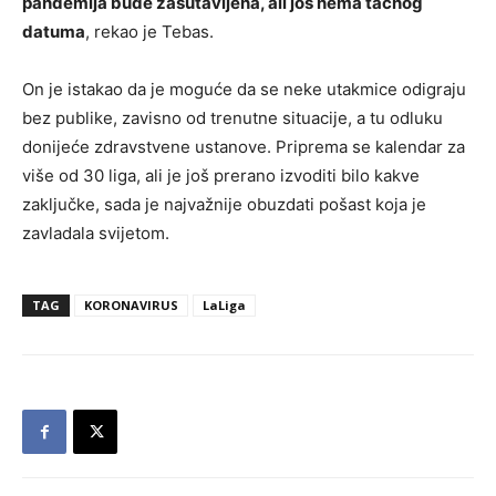
pandemija bude zasutavljena, ali još nema tačnog
datuma
, rekao je Tebas.
On je istakao da je moguće da se neke utakmice odigraju
bez publike, zavisno od trenutne situacije, a tu odluku
donijeće zdravstvene ustanove. Priprema se kalendar za
više od 30 liga, ali je još prerano izvoditi bilo kakve
zaključke, sada je najvažnije obuzdati pošast koja je
zavladala svijetom.
TAG
KORONAVIRUS
LaLiga