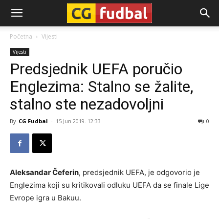
CG-
Početna
Vijesti
Vijesti
Fudbal
Predsjednik UEFA poručio
Englezima: Stalno se žalite,
stalno ste nezadovoljni
By
CG Fudbal
-
15 Jun 2019. 12:33
0
Aleksandar Čeferin
, predsjednik UEFA, je odgovorio je
Englezima koji su kritikovali odluku UEFA da se finale Lige
Evrope igra u Bakuu.