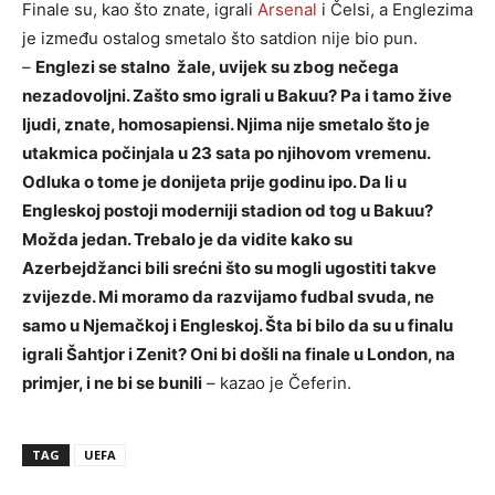
Finale su, kao što znate, igrali
Arsenal
i Čelsi, a Englezima
je između ostalog smetalo što satdion nije bio pun.
–
Englezi se stalno žale, uvijek su zbog nečega
nezadovoljni. Zašto smo igrali u Bakuu? Pa i tamo žive
ljudi, znate, homosapiensi. Njima nije smetalo što je
utakmica počinjala u 23 sata po njihovom vremenu.
Odluka o tome je donijeta prije godinu ipo. Da li u
Engleskoj postoji moderniji stadion od tog u Bakuu?
Možda jedan. Trebalo je da vidite kako su
Azerbejdžanci bili srećni što su mogli ugostiti takve
zvijezde. Mi moramo da razvijamo fudbal svuda, ne
samo u Njemačkoj i Engleskoj. Šta bi bilo da su u finalu
igrali Šahtjor i Zenit? Oni bi došli na finale u London, na
primjer, i ne bi se bunili
– kazao je Čeferin.
TAG
UEFA