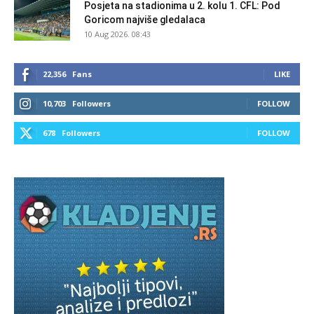
Posjeta na stadionima u 2. kolu 1. CFL: Pod
Goricom najviše gledalaca
10 Aug 2026. 08:43
22,356
Fans
LIKE
10,703
Followers
FOLLOW
678
Followers
FOLLOW