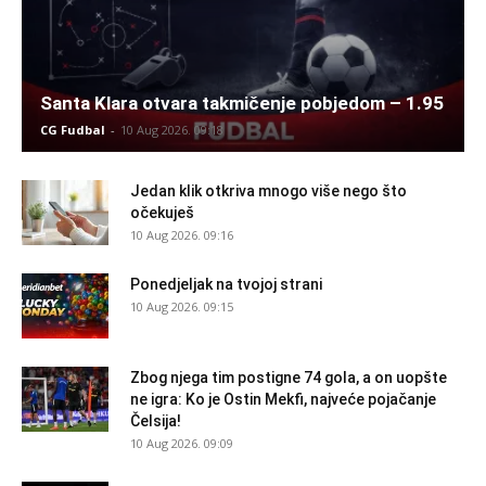
Santa Klara otvara takmičenje pobjedom – 1.95
CG Fudbal
-
10 Aug 2026. 09:18
Jedan klik otkriva mnogo više nego što
očekuješ
10 Aug 2026. 09:16
Ponedjeljak na tvojoj strani
10 Aug 2026. 09:15
Zbog njega tim postigne 74 gola, a on uopšte
ne igra: Ko je Ostin Mekfi, najveće pojačanje
Čelsija!
10 Aug 2026. 09:09