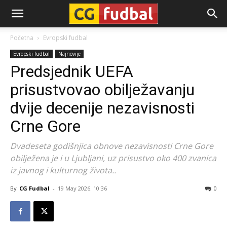
CG-
Početna
Evropski fudbal
Evropski fudbal
Najnovije
Fudbal
Predsjednik UEFA
prisustvovao obilježavanju
dvije decenije nezavisnosti
Crne Gore
Dvadeseta godišnjica obnove nezavisnosti Crne Gore
obilježena je i u Ljubljani, uz prisustvo oko 400 zvanica
iz javnog i kulturnog života..
By
CG Fudbal
-
19 May 2026. 10:36
0