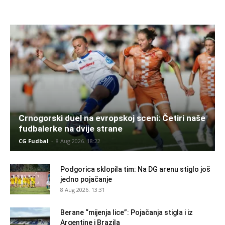
Crnogorski duel na evropskoj sceni: Četiri naše
fudbalerke na dvije strane
CG Fudbal
-
8 Aug 2026. 18:22
Podgorica sklopila tim: Na DG arenu stiglo još
jedno pojačanje
8 Aug 2026. 13:31
Berane “mijenja lice”: Pojačanja stigla i iz
Argentine i Brazila