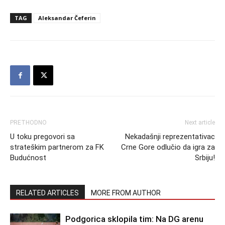
TAG
Aleksandar Čeferin
PRETHODNO
Next article
U toku pregovori sa
Nekadašnji reprezentativac
strateškim partnerom za FK
Crne Gore odlučio da igra za
Budućnost
Srbiju!
RELATED ARTICLES
MORE FROM AUTHOR
Podgorica sklopila tim: Na DG arenu