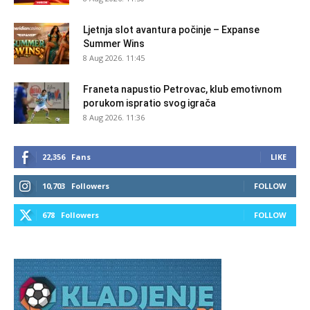
Ljetnja slot avantura počinje – Expanse
Summer Wins
8 Aug 2026. 11:45
Franeta napustio Petrovac, klub emotivnom
porukom ispratio svog igrača
8 Aug 2026. 11:36
22,356
Fans
LIKE
10,703
Followers
FOLLOW
678
Followers
FOLLOW