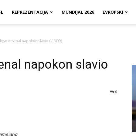
FL
REPREZENTACIJA
MUNDIJAL 2026
EVROPSKI
liga: Arsenal napokon slavio (VIDEO)
senal napokon slavio
0
Obamejang