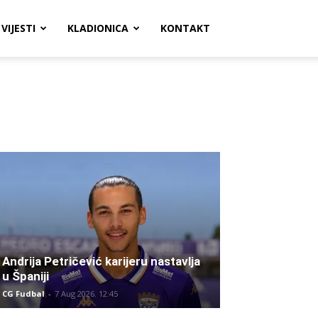
VIJESTI
KLADIONICA
KONTAKT
Andrija Petričević karijeru nastavlja
u Španiji
CG Fudbal
-
7 Aug 2026. 12:45