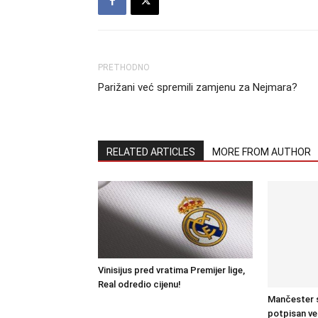
PRETHODNO
Parižani već spremili zamjenu za Nejmara?
RELATED ARTICLES
MORE FROM AUTHOR
Vinisijus pred vratima Premijer lige,
Real odredio cijenu!
Mančester s
potpisan ve