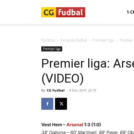
CG-
1.C
Fudbal
Početna
Evropski fudbal
Premijer liga
Premier 
Premijer liga
Premier liga: Ar
(VIDEO)
By
CG Fudbal
-
9 Dec 2019. 23:19
Vest Hem –
Arsenal
1:3 (1:0)
38′ Ogbona – 60′ Martineli, 66′ Pepe, 69′ 