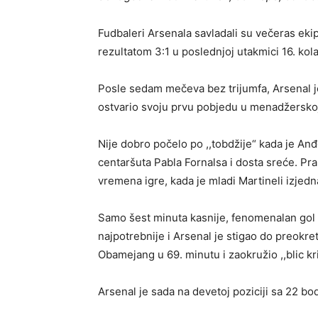
Fudbaleri Arsenala savladali su večeras ek
rezultatom 3:1 u poslednjoj utakmici 16. kol
Posle sedam mečeva bez trijumfa, Arsenal je 
ostvario svoju prvu pobjedu u menadžerskoj 
Nije dobro počelo po ,,tobdžije“ kada je 
centaršuta Pabla Fornalsa i dosta sreće. Pra
vremena igre, kada je mladi Martineli izjedn
Samo šest minuta kasnije, fenomenalan gol N
najpotrebnije i Arsenal je stigao do preokre
Obamejang u 69. minutu i zaokružio ,,blic kr
Arsenal je sada na devetoj poziciji sa 22 bo