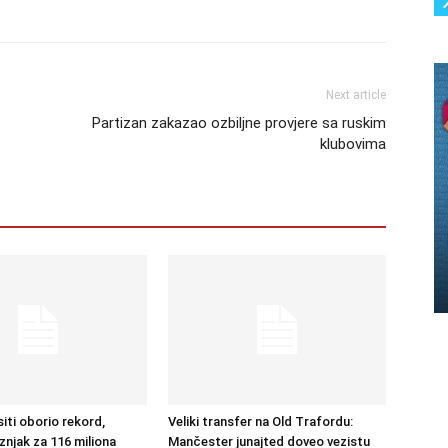
Next article
Partizan zakazao ozbiljne provjere sa ruskim
klubovima
iti oborio rekord,
Veliki transfer na Old Trafordu:
znjak za 116 miliona
Mančester junajted doveo vezistu