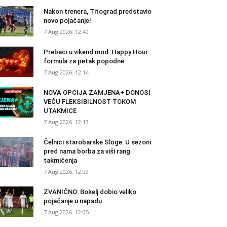
Nakon trenera, Titograd predstavio
novo pojačanje!
7 Aug 2026. 12:40
Prebaci u vikend mod: Happy Hour
formula za petak popodne
7 Aug 2026. 12:14
NOVA OPCIJA ZAMJENA+ DONOSI
VEĆU FLEKSIBILNOST TOKOM
UTAKMICE
7 Aug 2026. 12:13
Čelnici starobarske Sloge: U sezoni
pred nama borba za viši rang
takmičenja
7 Aug 2026. 12:09
ZVANIČNO: Bokelj dobio veliko
pojačanje u napadu
7 Aug 2026. 12:05