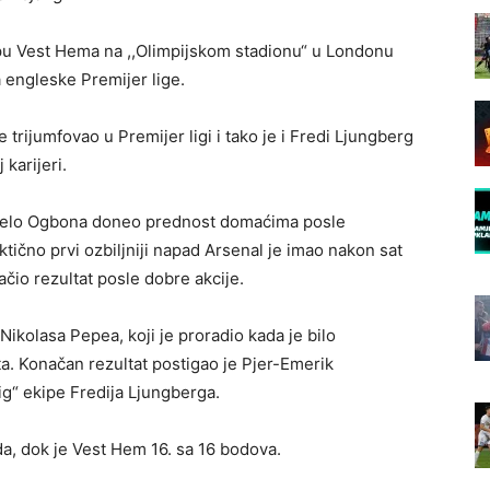
ipu Vest Hema na ,,Olimpijskom stadionu“ u Londonu
a engleske Premijer lige.
trijumfovao u Premijer ligi i tako je i Fredi Ljungberg
karijeri.
Anđelo Ogbona doneo prednost domaćima posle
ktično prvi ozbiljniji napad Arsenal je imao nakon sat
ačio rezultat posle dobre akcije.
ikolasa Pepea, koji je proradio kada je bilo
ta. Konačan rezultat postigao je Pjer-Emerik
ig“ ekipe Fredija Ljungberga.
da, dok je Vest Hem 16. sa 16 bodova.