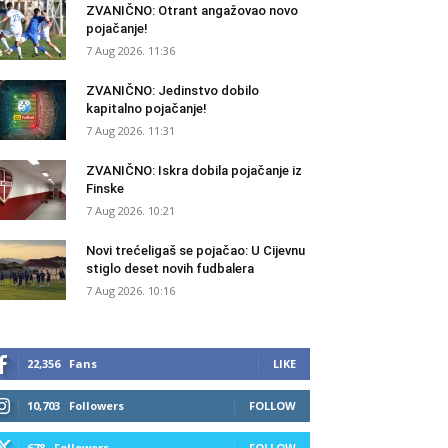
ZVANIČNO: Otrant angažovao novo
pojačanje!
7 Aug 2026. 11:36
ZVANIČNO: Jedinstvo dobilo
kapitalno pojačanje!
7 Aug 2026. 11:31
ZVANIČNO: Iskra dobila pojačanje iz
Finske
7 Aug 2026. 10:21
Novi trećeligaš se pojačao: U Cijevnu
stiglo deset novih fudbalera
7 Aug 2026. 10:16
22,356
Fans
LIKE
10,703
Followers
FOLLOW
678
Followers
FOLLOW