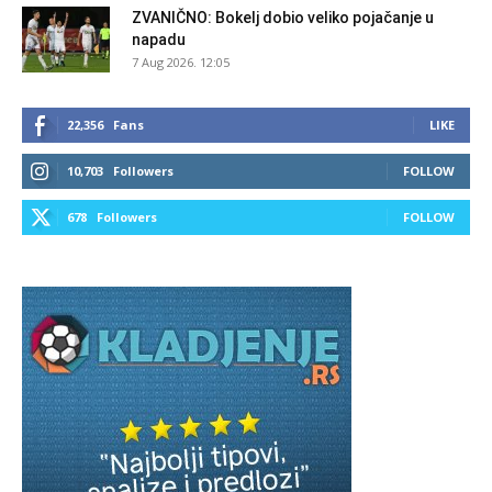
ZVANIČNO: Bokelj dobio veliko pojačanje u
napadu
7 Aug 2026. 12:05
22,356
Fans
LIKE
10,703
Followers
FOLLOW
678
Followers
FOLLOW