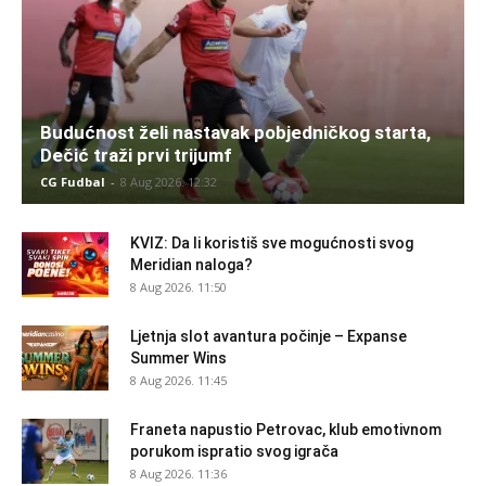
Budućnost želi nastavak pobjedničkog starta,
Dečić traži prvi trijumf
CG Fudbal
-
8 Aug 2026. 12:32
KVIZ: Da li koristiš sve mogućnosti svog
Meridian naloga?
8 Aug 2026. 11:50
Ljetnja slot avantura počinje – Expanse
Summer Wins
8 Aug 2026. 11:45
Franeta napustio Petrovac, klub emotivnom
porukom ispratio svog igrača
8 Aug 2026. 11:36