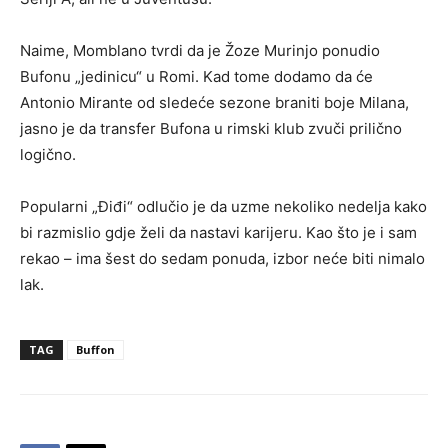
Naime, Momblano tvrdi da je Žoze Murinjo ponudio
Bufonu „jedinicu“ u Romi. Kad tome dodamo da će
Antonio Mirante od sledeće sezone braniti boje Milana,
jasno je da transfer Bufona u rimski klub zvuči prilično
logično.
Popularni „Điđi“ odlučio je da uzme nekoliko nedelja kako
bi razmislio gdje želi da nastavi karijeru. Kao što je i sam
rekao – ima šest do sedam ponuda, izbor neće biti nimalo
lak.
TAG
Buffon