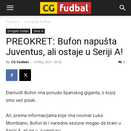
CG-
Početna
Evropski fudbal
Evropski fudbal
Seria A
Fudbal
PREOKRET: Bufon napušta
Juventus, ali ostaje u Seriji A!
By
CG Fudbal
-
14 May 2021. 08:42
0
Đanluiđi Bufon ima ponudu španskog giganta, o kojoj
smo već pisali.
Ali, prema informacijama koje ima novinar Luka
Momblano, Bufon bi i naredne sezone mogao da brani u
Seriji A, ali ne u Juventusu.