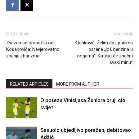
PRETHODNO
Next article
Zvezda se oprostila od
Stanković: Želim da igračima
Kosanovića: Nevjerovatno
ostane „još benzina u
znanje i harizma
nogama“, Kataiju će značiti
svaki minut
RELATED ARTICLES
MORE FROM AUTHOR
O potezu Vinisijusa Žuniora bruji cio
svijet!
Sasuolo ubjedljivo poražen, debitovao
Adžić