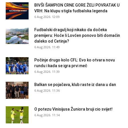
BIVŠI ŠAMPION CRNE GORE ŽELI POVRATAK U
VRH: Na klupu stigla fudbalska legenda
6 Aug 2026. 12:09
Fudbalski dragulj koji nikako da dočeka
premijeru: Hoće li Lovćen ponovo biti domaćin
daleko od Cetinja?
6 Aug 2026. 11:49
Počinje drugo kolo CFL: Evo ko otvara novu
rundu i kada se igra prvi meč
6 Aug 2026. 11:39
Balkan se pojačava, klub raste iz dana u dan
6 Aug 2026. 11:36
O potezu Vinisijusa Žuniora bruji cio svijet!
6 Aug 2026. 11:14