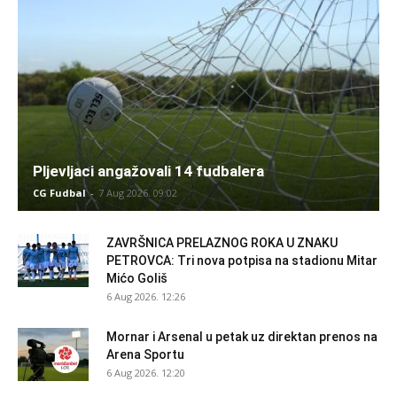
Pljevljaci angažovali 14 fudbalera
CG Fudbal
-
7 Aug 2026. 09:02
ZAVRŠNICA PRELAZNOG ROKA U ZNAKU
PETROVCA: Tri nova potpisa na stadionu Mitar
Mićo Goliš
6 Aug 2026. 12:26
Mornar i Arsenal u petak uz direktan prenos na
Arena Sportu
6 Aug 2026. 12:20