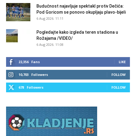
Budućnost najavljuje spektakl protiv Dečića:
Pod Goricom se ponovo okupljaju plavo-bijeli
6 Aug 2026. 11:11
Pogledajte kako izgleda teren stadiona u
Rožajama /VIDEO/
6 Aug 2026. 11:08
22,356
Fans
LIKE
10,703
Followers
FOLLOW
678
Followers
FOLLOW