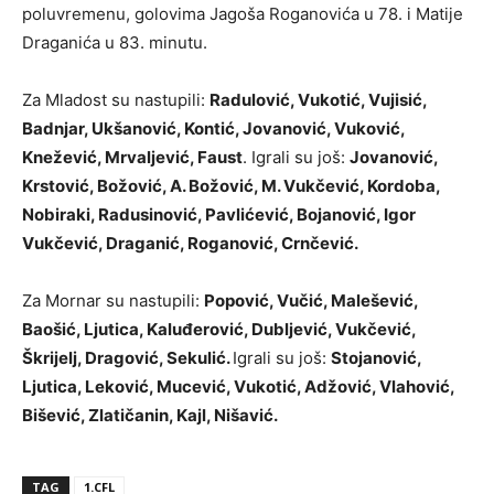
poluvremenu, golovima Jagoša Roganovića u 78. i Matije
Draganića u 83. minutu.
Za Mladost su nastupili:
Radulović, Vukotić, Vujisić,
Badnjar, Ukšanović, Kontić, Jovanović, Vuković,
Knežević, Mrvaljević, Faust
. Igrali su još:
Jovanović,
Krstović, Božović, A. Božović, M. Vukčević, Kordoba,
Nobiraki, Radusinović, Pavlićević, Bojanović, Igor
Vukčević, Draganić, Roganović, Crnčević.
Za Mornar su nastupili:
Popović, Vučić, Malešević,
Baošić, Ljutica, Kaluđerović, Dubljević, Vukčević,
Škrijelj, Dragović, Sekulić.
Igrali su još:
Stojanović,
Ljutica, Leković, Mucević, Vukotić, Adžović, Vlahović,
Bišević, Zlatičanin, Kajl, Nišavić.
TAG
1.CFL