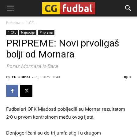
CG-
Početna
1.CFL
1.CFL
Najnovije
Pripreme
Fudbal
PRIPREME: Novi prvoligaš
bolji od Mornara
Poraz Mornara iz Bara
By
CG Fudbal
-
7 Jul 2025. 08:48
0
Fudbaleri OFK Mladosti pobijedili su Mornar rezultatom
2:0 u prvom kontrolnom meču ovog ljeta.
Donjogoričani su do trijumfa stigli u drugom