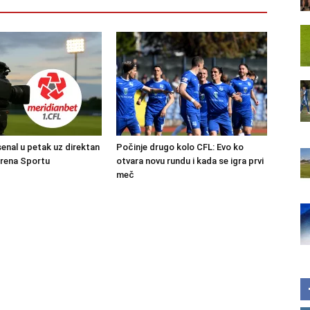
senal u petak uz direktan
Počinje drugo kolo CFL: Evo ko
Arena Sportu
otvara novu rundu i kada se igra prvi
meč