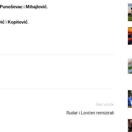
, Punoševac
i
Mihajlović
.
vić
i
Kopitović
.
Next article
Rudar i Lovćen remizirali