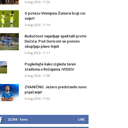
6 Aug 2026. 11:36
O potezu Vinisijusa Žuniora bruji cio
svijet!
6 Aug 2026. 11:14
Budućnost najavljuje spektakl protiv
Dečića: Pod Goricom se ponovo
okupljaju plavo-bijeli
6 Aug 2026. 11:11
Pogledajte kako izgleda teren
stadiona u Rožajama /VIDEO/
6 Aug 2026. 11:08
ZVANIČNO: Jezero predstavilo novo
pojačanje!
6 Aug 2026. 11:02
22,356
Fans
LIKE