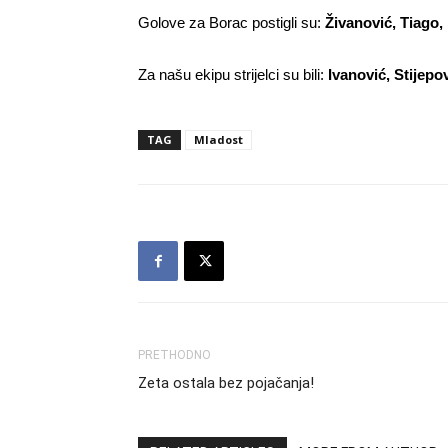
Golove za Borac postigli su:
Živanović, Tiago
Za našu ekipu strijelci su bili:
Ivanović, Stijepo
TAG
Mladost
PRETHODNO
Zeta ostala bez pojačanja!