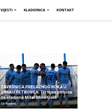
VIJESTI
KLADIONICA
KONTAKT
ZAVRŠNICA PRELAZNOG ROKA U
ZNAKU PETROVCA: Tri nova potpisa
na stadionu Mitar Mićo Goliš
CG Fudbal
-
6 Aug 2026. 12:26