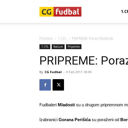
CG-
1.C
Fudbal
Početna
1.CFL
PRIPREME: Poraz Mladosti
1.CFL
feature
Pripreme
PRIPREME: Poraz
By
CG Fudbal
-
9 Feb 2017. 00:00
Fudbaleri
Mladosti
su u drugom pripremnom meč
Izabranici
Gorana Perišića
su poraženi od
Bor