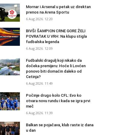
Mornar i Arsenal u petak uz direktan
prenos na Arena Sportu
6 Aug 2026. 12:20
BIVŠI ŠAMPION CRNE GORE ŽELI
POVRATAK U VRH: Na klupu stigla
fudbalska legenda
6 Aug 2026. 12:09
Fudbalski dragulj koji nikako da
dočeka premijeru: Hoće li Lovćen
ponovo biti domaćin daleko od
Cetinja?
6 Aug 2026. 11:49
Počinje drugo kolo CFL: Evo ko
otvara novu rundu i kada se igra prvi
meč
6 Aug 2026. 11:39
Balkan se pojačava, klub raste iz dana
u dan