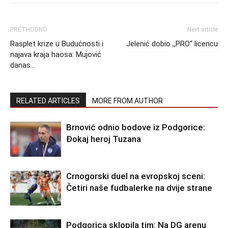
PRETHODNO
Next article
Rasplet krize u Budućnosti i
Jelenić dobio ,,PRO“ licencu
najava kraja haosa: Mujović
danas…
RELATED ARTICLES
MORE FROM AUTHOR
Brnović odnio bodove iz Podgorice:
Đokaj heroj Tuzana
Crnogorski duel na evropskoj sceni:
Četiri naše fudbalerke na dvije strane
Podgorica sklopila tim: Na DG arenu