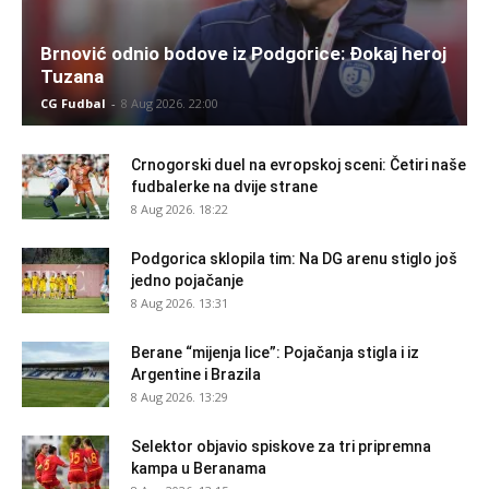
Brnović odnio bodove iz Podgorice: Đokaj heroj
Tuzana
CG Fudbal
-
8 Aug 2026. 22:00
Crnogorski duel na evropskoj sceni: Četiri naše
fudbalerke na dvije strane
8 Aug 2026. 18:22
Podgorica sklopila tim: Na DG arenu stiglo još
jedno pojačanje
8 Aug 2026. 13:31
Berane “mijenja lice”: Pojačanja stigla i iz
Argentine i Brazila
8 Aug 2026. 13:29
Selektor objavio spiskove za tri pripremna
kampa u Beranama