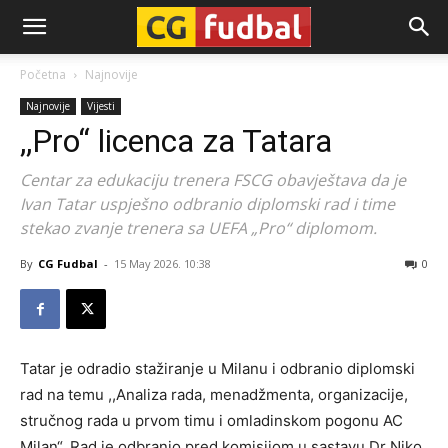
CG-
Početna
Najnovije
Najnovije
Vijesti
Fudbal
,,Pro“ licenca za Tatara
Centar za edukaciju trenera FSCG obavještava da je
Ivan Tatar uspješno odbranio diplomski rad i time
stekao zvanje trenera sa UEFA „Pro“ diplomom.
By
CG Fudbal
-
15 May 2026. 10:38
0
Tatar je odradio stažiranje u Milanu i odbranio diplomski
rad na temu ,,Analiza rada, menadžmenta, organizacije,
stručnog rada u prvom timu i omladinskom pogonu AC
Milan“. Rad je odbranio pred komisijom u sastavu Dr Niko