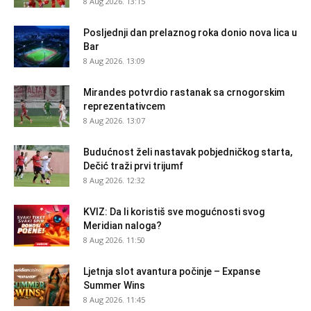
8 Aug 2026. 13:15
Posljednji dan prelaznog roka donio nova lica u
Bar
8 Aug 2026. 13:09
Mirandes potvrdio rastanak sa crnogorskim
reprezentativcem
8 Aug 2026. 13:07
Budućnost želi nastavak pobjedničkog starta,
Dečić traži prvi trijumf
8 Aug 2026. 12:32
KVIZ: Da li koristiš sve mogućnosti svog
Meridian naloga?
8 Aug 2026. 11:50
Ljetnja slot avantura počinje – Expanse
Summer Wins
8 Aug 2026. 11:45