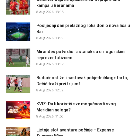
kampa u Beranama
8 Aug 2026. 13:15
Posljednji dan prelaznog roka donio nova lica u
Bar
8 Aug 2026. 13:09
Mirandes potvrdio rastanak sa crnogorskim
reprezentativcem
8 Aug 2026. 13:07
Budućnost želi nastavak pobjedničkog starta,
Dečić traži prvi trijumf
8 Aug 2026. 12:32
KVIZ: Da li koristiš sve mogućnosti svog
Meridian naloga?
8 Aug 2026. 11:50
Ljetnja slot avantura počinje – Expanse
Summer Wins