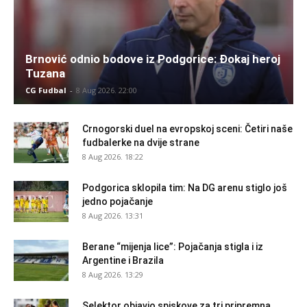
Brnović odnio bodove iz Podgorice: Đokaj heroj
Tuzana
CG Fudbal
-
8 Aug 2026. 22:00
Crnogorski duel na evropskoj sceni: Četiri naše
fudbalerke na dvije strane
8 Aug 2026. 18:22
Podgorica sklopila tim: Na DG arenu stiglo još
jedno pojačanje
8 Aug 2026. 13:31
Berane “mijenja lice”: Pojačanja stigla i iz
Argentine i Brazila
8 Aug 2026. 13:29
Selektor objavio spiskove za tri pripremna