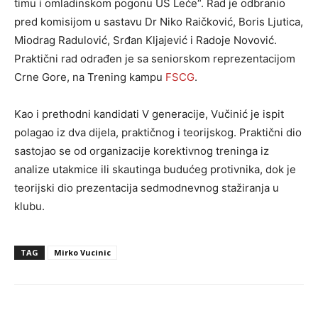
timu i omladinskom pogonu US Leće“. Rad je odbranio
pred komisijom u sastavu Dr Niko Raičković, Boris Ljutica,
Miodrag Radulović, Srđan Kljajević i Radoje Novović.
Praktični rad odrađen je sa seniorskom reprezentacijom
Crne Gore, na Trening kampu
FSCG
.
Kao i prethodni kandidati V generacije, Vučinić je ispit
polagao iz dva dijela, praktičnog i teorijskog. Praktični dio
sastojao se od organizacije korektivnog treninga iz
analize utakmice ili skautinga budućeg protivnika, dok je
teorijski dio prezentacija sedmodnevnog stažiranja u
klubu.
TAG
Mirko Vucinic