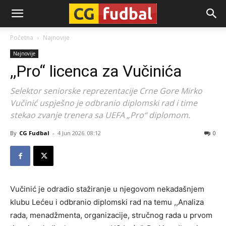
CG-
Početna
Najnovije
Najnovije
Fudbal
,,Pro“ licenca za Vučinića
Selektor seniorske reprezentacije Crne Gore Mirko
Vučinić uspješno je odbranio diplomski rad i time
stekao zvanje trenera sa UEFA „Pro“ diplomom.
By
CG Fudbal
-
4 Jun 2026. 08:12
0
Vučinić je odradio stažiranje u njegovom nekadašnjem
klubu Lećeu i odbranio diplomski rad na temu ,,Analiza
rada, menadžmenta, organizacije, stručnog rada u prvom