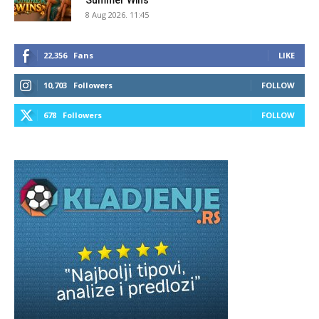
8 Aug 2026. 11:45
22,356
Fans
LIKE
10,703
Followers
FOLLOW
678
Followers
FOLLOW