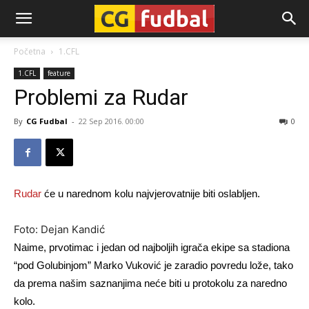
CG-
Početna
1.CFL
1.CFL
feature
Fudbal
Problemi za Rudar
By
CG Fudbal
-
22 Sep 2016. 00:00
0
Rudar
će u narednom kolu najvjerovatnije biti oslabljen.
Foto: Dejan Kandić
Naime, prvotimac i jedan od najboljih igrača ekipe sa stadiona
“pod Golubinjom” Marko Vuković je zaradio povredu lože, tako
da prema našim saznanjima neće biti u protokolu za naredno
kolo.