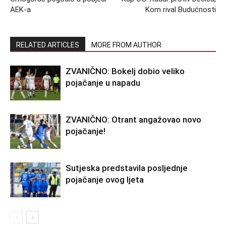
AEK-a
Kom rival Budućnosti
RELATED ARTICLES
MORE FROM AUTHOR
ZVANIČNO: Bokelj dobio veliko
pojačanje u napadu
ZVANIČNO: Otrant angažovao novo
pojačanje!
Sutjeska predstavila posljednje
pojačanje ovog ljeta