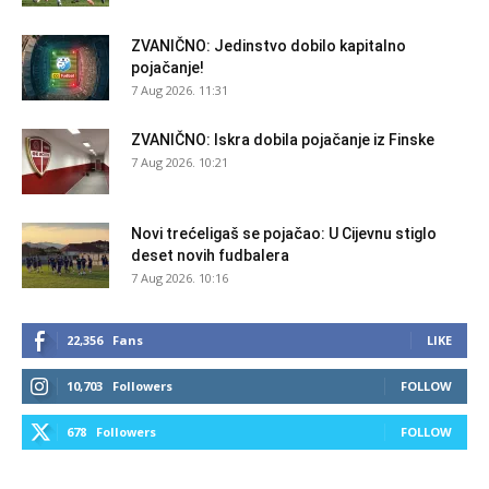
ZVANIČNO: Jedinstvo dobilo kapitalno
pojačanje!
7 Aug 2026. 11:31
ZVANIČNO: Iskra dobila pojačanje iz Finske
7 Aug 2026. 10:21
Novi trećeligaš se pojačao: U Cijevnu stiglo
deset novih fudbalera
7 Aug 2026. 10:16
22,356
Fans
LIKE
10,703
Followers
FOLLOW
678
Followers
FOLLOW