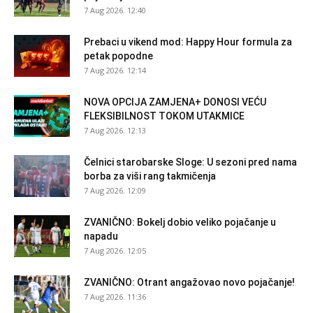
7 Aug 2026. 12:40
Prebaci u vikend mod: Happy Hour formula za
petak popodne
7 Aug 2026. 12:14
NOVA OPCIJA ZAMJENA+ DONOSI VEĆU
FLEKSIBILNOST TOKOM UTAKMICE
7 Aug 2026. 12:13
Čelnici starobarske Sloge: U sezoni pred nama
borba za viši rang takmičenja
7 Aug 2026. 12:09
ZVANIČNO: Bokelj dobio veliko pojačanje u
napadu
7 Aug 2026. 12:05
ZVANIČNO: Otrant angažovao novo pojačanje!
7 Aug 2026. 11:36