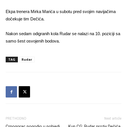
Ekpa trenera Mirka Marića u subotu pred svojim navijačima
dočekuje tim Dečića.
Nakon sedam odigranih kola Rudar se nalazi na 10. poziciji sa
samo šest osvojenih bodova.
TAG
Rudar
PRETHODNO
Next article
Crnogorac pogodio u pobjedi
Kup CG: Rudar protiv Dečića,