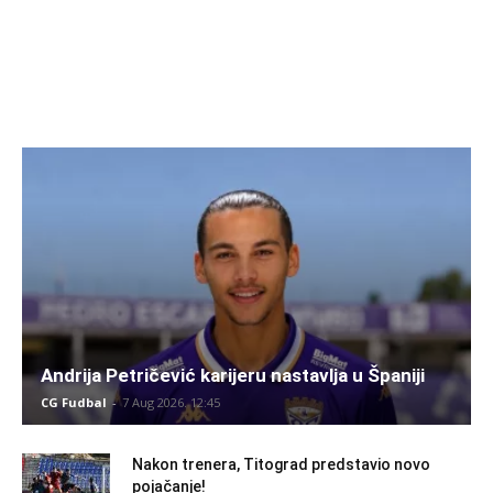
Andrija Petričević karijeru nastavlja u Španiji
CG Fudbal
-
7 Aug 2026. 12:45
Nakon trenera, Titograd predstavio novo
pojačanje!