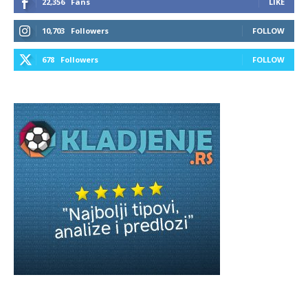
22,356
Fans
LIKE
10,703
Followers
FOLLOW
678
Followers
FOLLOW