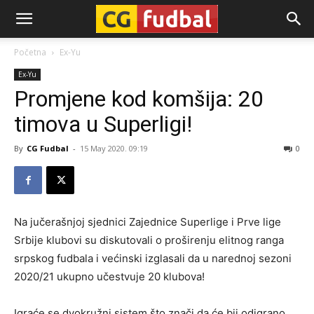
CG-
Početna
Ex-Yu
Ex-Yu
Fudbal
Promjene kod komšija: 20
timova u Superligi!
By
CG Fudbal
-
15 May 2020. 09:19
0
Na jučerašnjoj sjednici Zajednice Superlige i Prve lige
Srbije klubovi su diskutovali o proširenju elitnog ranga
srpskog fudbala i većinski izglasali da u narednoj sezoni
2020/21 ukupno učestvuje 20 klubova!
Igraće se dvokružni sistem što znači da će bii odigrano