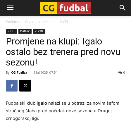
CG-
Početna
Ostala takmičenja
2.CFL
2.CFL
feature
Vijesti
Fudbal
Promjene na klupi: Igalo
ostalo bez trenera pred novu
sezonu!
By
CG Fudbal
-
6 Jul 2025. 07:54
0
Fudbalski klub
Igalo
nalazi se u potrazi za novim šefom
stručnog štaba pred početak nove sezone u Drugoj
crnogorskoj ligi.