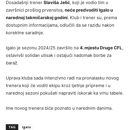
Dosadašnji trener
Slaviša Jelić
, koji je vodio tim u
završnici prošlog prvenstva,
neće predvoditi Igalo u
narednoj takmičarskoj godini
. Klub i trener su, prema
dostupnim informacijama, odlučili da se raziđu nakon
korektne saradnje.
Igalo je sezonu 2024/25 završilo na
4. mjestu Druge CFL
,
ostavivši solidan utisak i ostajući nadomak borbe za
baraž.
Uprava kluba sada intenzivno radi na pronalasku novog
trenera koji će voditi ekipu kroz ljetnje pripreme i u
narednoj sezoni pokušati napraviti iskorak ka vrhu tabele.
Ime novog trenera biće poznato u narednim danima.
TAG
Igalo