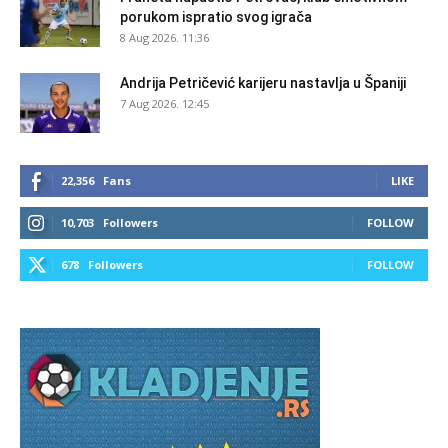
porukom ispratio svog igrača
8 Aug 2026. 11:36
Andrija Petričević karijeru nastavlja u Španiji
7 Aug 2026. 12:45
22,356
Fans
LIKE
10,703
Followers
FOLLOW
678
Followers
FOLLOW