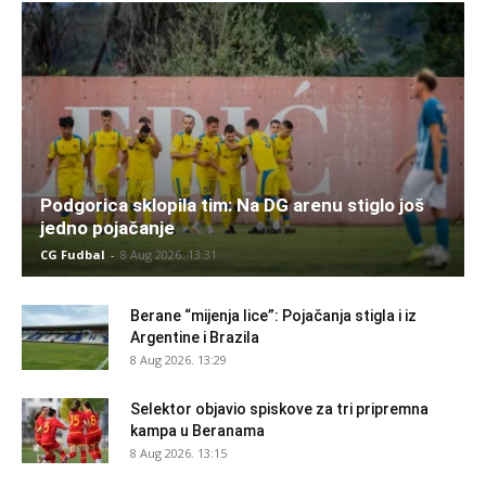
Podgorica sklopila tim: Na DG arenu stiglo još
jedno pojačanje
CG Fudbal
-
8 Aug 2026. 13:31
Berane “mijenja lice”: Pojačanja stigla i iz
Argentine i Brazila
8 Aug 2026. 13:29
Selektor objavio spiskove za tri pripremna
kampa u Beranama
8 Aug 2026. 13:15