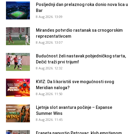
Posljednji dan prelaznog roka donio nova lica u
Bar
8 Aug 2026. 13:09
Mirandes potvrdio rastanak sa crnogorskim
reprezentativcem
8 Aug 2026. 13:07
Budućnost želi nastavak pobjedničkog starta,
Dečić traži prvi trijumf
8 Aug 2026. 12:32
KVIZ: Da li koristiš sve mogućnosti svog
Meridian naloga?
8 Aug 2026. 11:50
Ljetnja slot avantura počinje – Expanse
Summer Wins
8 Aug 2026. 11:45
Franeta napustio Petrovac, klub emotivnom