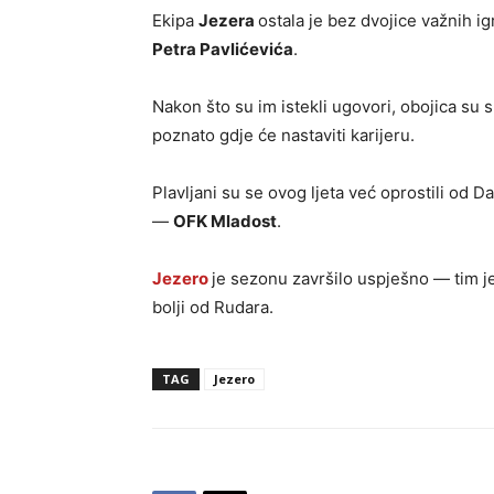
Ekipa
Jezera
ostala je bez dvojice važnih 
Petra Pavlićevića
.
Nakon što su im istekli ugovori, obojica su 
poznato gdje će nastaviti karijeru.
Plavljani su se ovog ljeta već oprostili od 
—
OFK Mladost
.
Jezero
je sezonu završilo uspješno — tim je
bolji od Rudara.
TAG
Jezero