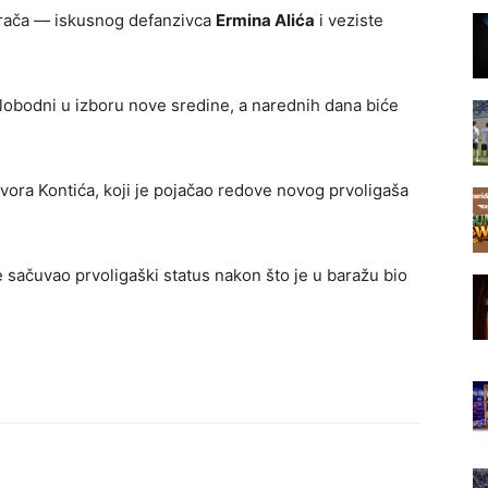
igrača — iskusnog defanzivca
Ermina Alića
i veziste
slobodni u izboru nove sredine, a narednih dana biće
Davora Kontića, koji je pojačao redove novog prvoligaša
 sačuvao prvoligaški status nakon što je u baražu bio