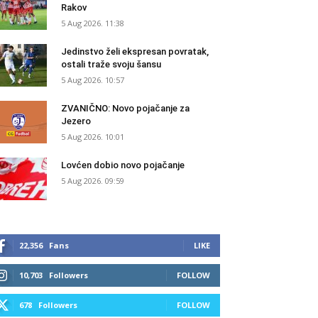
Rakov
5 Aug 2026. 11:38
Jedinstvo želi ekspresan povratak,
ostali traže svoju šansu
5 Aug 2026. 10:57
ZVANIČNO: Novo pojačanje za
Jezero
5 Aug 2026. 10:01
Lovćen dobio novo pojačanje
5 Aug 2026. 09:59
22,356
Fans
LIKE
10,703
Followers
FOLLOW
678
Followers
FOLLOW