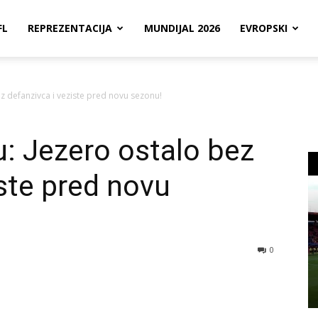
FL
REPREZENTACIJA
MUNDIJAL 2026
EVROPSKI
z defanzivca i veziste pred novu sezonu!
: Jezero ostalo bez
iste pred novu
0