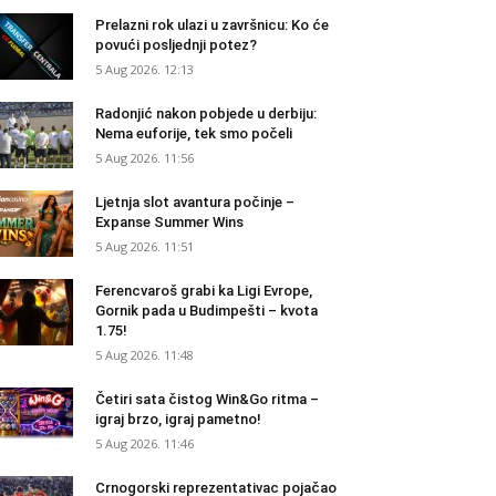
Prelazni rok ulazi u završnicu: Ko će
povući posljednji potez?
5 Aug 2026. 12:13
Radonjić nakon pobjede u derbiju:
Nema euforije, tek smo počeli
5 Aug 2026. 11:56
Ljetnja slot avantura počinje –
Expanse Summer Wins
5 Aug 2026. 11:51
Ferencvaroš grabi ka Ligi Evrope,
Gornik pada u Budimpešti – kvota
1.75!
5 Aug 2026. 11:48
Četiri sata čistog Win&Go ritma –
igraj brzo, igraj pametno!
5 Aug 2026. 11:46
Crnogorski reprezentativac pojačao