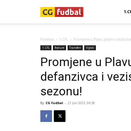
CG-
1.C
Fudbal
Početna
1.CFL
Promjene u Plavu: Jezero ostalo be
1.CFL
feature
Transferi
Vijesti
Promjene u Plavu
defanzivca i vez
sezonu!
By
CG Fudbal
-
21 Jun 2025. 06:38