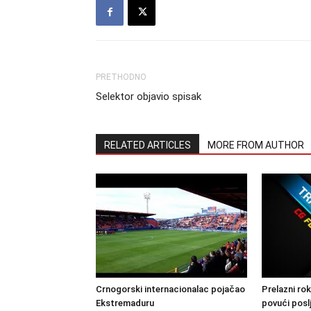
PRETHODNO
Selektor objavio spisak
RELATED ARTICLES
MORE FROM AUTHOR
Crnogorski internacionalac pojačao
Prelazni rok
Ekstremaduru
povući posl