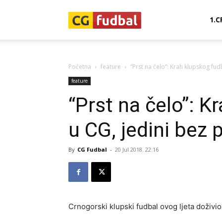
CG-
1.C
Fudbal
Početna
feature
“Prst na čelo”: Krah klupskog fud
feature
“Prst na čelo”: K
u CG, jedini bez 
By
CG Fudbal
-
20 Jul 2018. 22:16
Crnogorski klupski fudbal ovog ljeta doživio