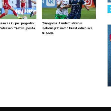
šao sa klupe i pogodio:
Crnogorski tandem slavio u
zatresao mrežu Ujpešta
Bjelorusiji: Dinamo Brest odnio sva
tri boda