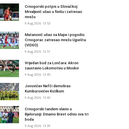
Crnogorski potpis u Slovačkoj:
Mrvaljević ušao u finišu i zatresao
mrežu
9 Aug 2026. 13:53
Matanović ušao sa klupe i pogodio:
Crnogorac zatresao mrežu Ujpešta
(VIDEO)
9 Aug 2026. 13:51
Vrijedan bod za Lončara: Akron
zaustavio Lokomotivu u Moskvi
9 Aug 2026. 13:45
Jovovićev Nefči demolirao
Kumburovićev Kizilkum
9 Aug 2026. 13:43
Crnogorski tandem slavio u
Bjelorusiji: Dinamo Brest odnio sva tri
boda
9 Aug 2026. 13:39