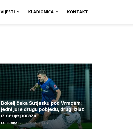
VIJESTI
KLADIONICA
KONTAKT
Bokelj čeka Sutjesku pod Vrmcem:
jedni jure drugu pobjedu, drugi izlaz
iz serije poraza
CG Fudbal
-
9 Aug 2026. 13:58