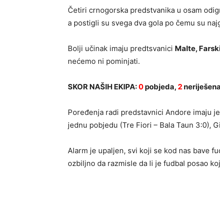
Četiri crnogorska predstvanika u osam odig
a postigli su svega dva gola po čemu su najg
Bolji učinak imaju predtsvanici
Malte, Farsk
nećemo ni pominjati.
SKOR NAŠIH EKIPA:
0
pobjeda,
2
neriješena
Poređenja radi predstavnici Andore imaju j
jednu pobjedu (Tre Fiori – Bala Taun 3:0), Gi
Alarm je upaljen, svi koji se kod nas bave 
ozbiljno da razmisle da li je fudbal posao ko