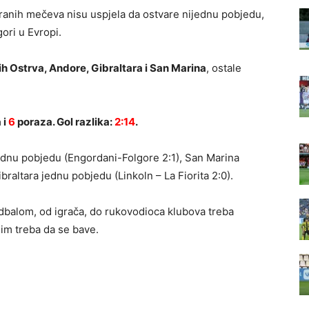
ranih mečeva nisu uspjela da ostvare nijednu pobjedu,
ori u Evropi.
ih Ostrva, Andore, Gibraltara i San Marina
, ostale
 i
6
poraza. Gol razlika:
2:14
.
ednu pobjedu (Engordani-Folgore 2:1), San Marina
braltara jednu pobjedu (Linkoln – La Fiorita 2:0).
fudbalom, od igrača, do rukovodioca klubova treba
jim treba da se bave.