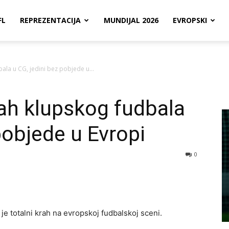
FL
REPREZENTACIJA
MUNDIJAL 2026
EVROPSKI
bala u CG, jedini bez pobjede u...
rah klupskog fudbala
pobjede u Evropi
0
 je totalni krah na evropskoj fudbalskoj sceni.