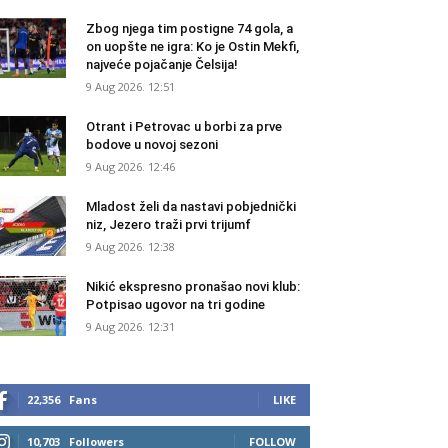
Zbog njega tim postigne 74 gola, a
on uopšte ne igra: Ko je Ostin Mekfi,
najveće pojačanje Čelsija!
9 Aug 2026. 12:51
Otrant i Petrovac u borbi za prve
bodove u novoj sezoni
9 Aug 2026. 12:46
Mladost želi da nastavi pobjednički
niz, Jezero traži prvi trijumf
9 Aug 2026. 12:38
Nikić ekspresno pronašao novi klub:
Potpisao ugovor na tri godine
9 Aug 2026. 12:31
22,356
Fans
LIKE
10,703
Followers
FOLLOW