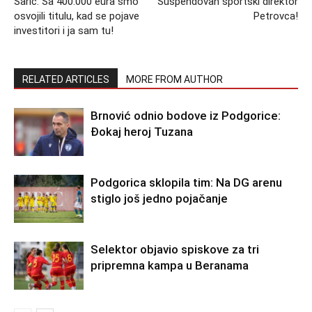
Šarić: Sa 400.000 eura smo
Suspendovan sportski direktor
osvojili titulu, kad se pojave
Petrovca!
investitori i ja sam tu!
RELATED ARTICLES
MORE FROM AUTHOR
Brnović odnio bodove iz Podgorice:
Đokaj heroj Tuzana
Podgorica sklopila tim: Na DG arenu
stiglo još jedno pojačanje
Selektor objavio spiskove za tri
pripremna kampa u Beranama