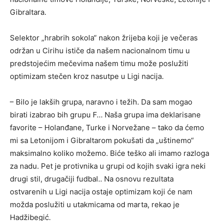
Gibraltara.
Selektor „hrabrih sokola“ nakon žrijeba koji je večeras
održan u Cirihu ističe da našem nacionalnom timu u
predstojećim mečevima našem timu može poslužiti
optimizam stečen kroz nasutpe u Ligi nacija.
– Bilo je lakših grupa, naravno i težih. Da sam mogao
birati izabrao bih grupu F… Naša grupa ima deklarisane
favorite – Holanđane, Turke i Norvežane – tako da ćemo
mi sa Letonijom i Gibraltarom pokušati da „uštinemo“
maksimalno koliko možemo. Biće teško ali imamo razloga
za nadu. Pet je protivnika u grupi od kojih svaki igra neki
drugi stil, drugačiji fudbal.. Na osnovu rezultata
ostvarenih u Ligi nacija ostaje optimizam koji će nam
možda poslužiti u utakmicama od marta, rekao je
Hadžibegić.