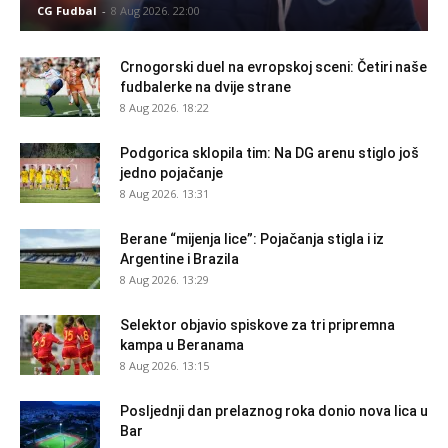
CG Fudbal
-
8 Aug 2026. 22:00
Crnogorski duel na evropskoj sceni: Četiri naše
fudbalerke na dvije strane
8 Aug 2026. 18:22
Podgorica sklopila tim: Na DG arenu stiglo još
jedno pojačanje
8 Aug 2026. 13:31
Berane “mijenja lice”: Pojačanja stigla i iz
Argentine i Brazila
8 Aug 2026. 13:29
Selektor objavio spiskove za tri pripremna
kampa u Beranama
8 Aug 2026. 13:15
Posljednji dan prelaznog roka donio nova lica u
Bar