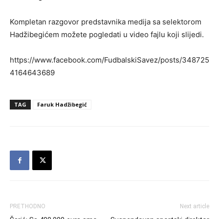
Kompletan razgovor predstavnika medija sa selektorom
Hadžibegićem možete pogledati u video fajlu koji slijedi.
https://www.facebook.com/FudbalskiSavez/posts/348725
4164643689
TAG
Faruk Hadžibegić
PRETHODNO
Next article