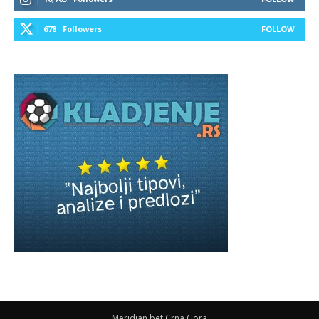
678
Followers
FOLLOW
Meridian bet Crna Gora