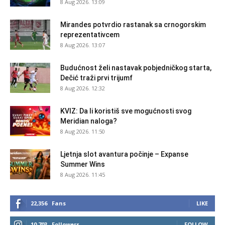
8 Aug 2026. 13:09
Mirandes potvrdio rastanak sa crnogorskim
reprezentativcem
8 Aug 2026. 13:07
Budućnost želi nastavak pobjedničkog starta,
Dečić traži prvi trijumf
8 Aug 2026. 12:32
KVIZ: Da li koristiš sve mogućnosti svog
Meridian naloga?
8 Aug 2026. 11:50
Ljetnja slot avantura počinje – Expanse
Summer Wins
8 Aug 2026. 11:45
22,356
Fans
LIKE
10,703
Followers
FOLLOW