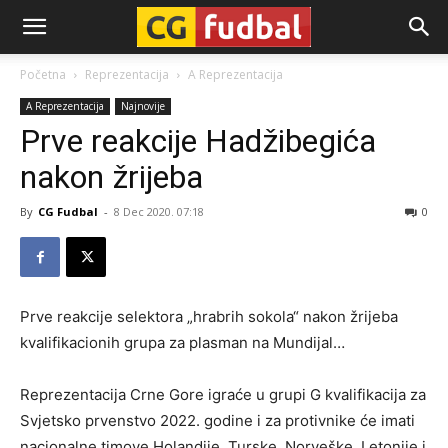
CG-
Početna
Reprezentacija
A Reprezentacija
A Reprezentacija
Najnovije
Fudbal
Prve reakcije Hadžibegića
nakon žrijeba
By
CG Fudbal
-
8 Dec 2020. 07:18
0
Prve reakcije selektora „hrabrih sokola“ nakon žrijeba
kvalifikacionih grupa za plasman na Mundijal…
Reprezentacija Crne Gore igraće u grupi G kvalifikacija za
Svjetsko prvenstvo 2022. godine i za protivnike će imati
nacionalne timove Holandije, Turske, Norveške, Letonije i