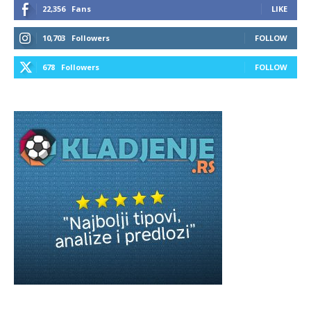
22,356
Fans
LIKE
10,703
Followers
FOLLOW
678
Followers
FOLLOW