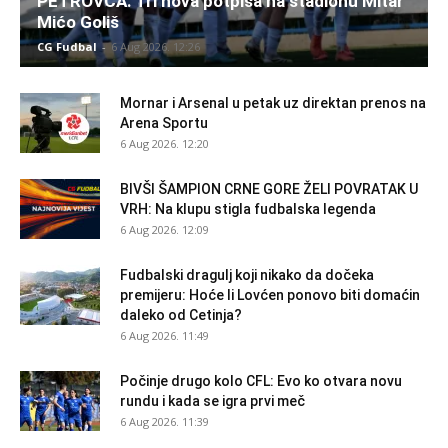
PETROVCA: Tri nova potpisa na stadionu Mitar
Mićo Goliš
CG Fudbal
-
6 Aug 2026. 12:26
Mornar i Arsenal u petak uz direktan prenos na
Arena Sportu
6 Aug 2026. 12:20
BIVŠI ŠAMPION CRNE GORE ŽELI POVRATAK U
VRH: Na klupu stigla fudbalska legenda
6 Aug 2026. 12:09
Fudbalski dragulj koji nikako da dočeka
premijeru: Hoće li Lovćen ponovo biti domaćin
daleko od Cetinja?
6 Aug 2026. 11:49
Počinje drugo kolo CFL: Evo ko otvara novu
rundu i kada se igra prvi meč
6 Aug 2026. 11:39