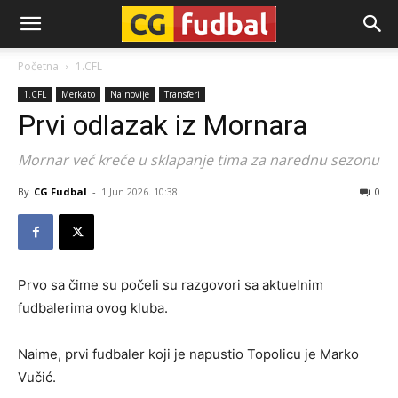
CG-
Početna
1.CFL
1.CFL
Merkato
Najnovije
Transferi
Fudbal
Prvi odlazak iz Mornara
Mornar već kreće u sklapanje tima za narednu sezonu
By
CG Fudbal
-
1 Jun 2026. 10:38
0
Prvo sa čime su počeli su razgovori sa aktuelnim
fudbalerima ovog kluba.
Naime, prvi fudbaler koji je napustio Topolicu je Marko
Vučić.