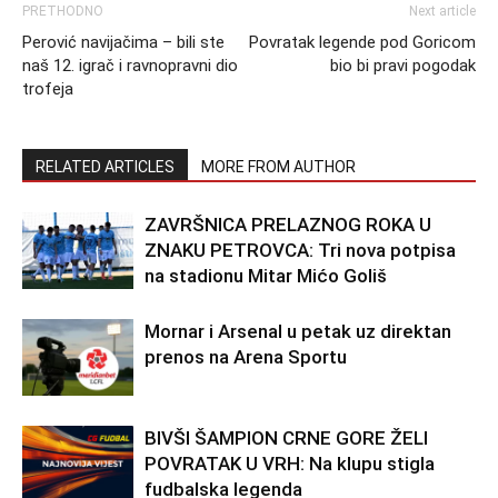
PRETHODNO
Next article
Perović navijačima – bili ste
Povratak legende pod Goricom
naš 12. igrač i ravnopravni dio
bio bi pravi pogodak
trofeja
RELATED ARTICLES
MORE FROM AUTHOR
ZAVRŠNICA PRELAZNOG ROKA U
ZNAKU PETROVCA: Tri nova potpisa
na stadionu Mitar Mićo Goliš
Mornar i Arsenal u petak uz direktan
prenos na Arena Sportu
BIVŠI ŠAMPION CRNE GORE ŽELI
POVRATAK U VRH: Na klupu stigla
fudbalska legenda