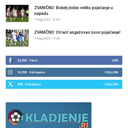
ZVANIČNO: Bokelj dobio veliko pojačanje u
napadu
7 Aug 2026. 12:05
ZVANIČNO: Otrant angažovao novo pojačanje!
7 Aug 2026. 11:36
22,356
Fans
LIKE
10,703
Followers
FOLLOW
678
Followers
FOLLOW