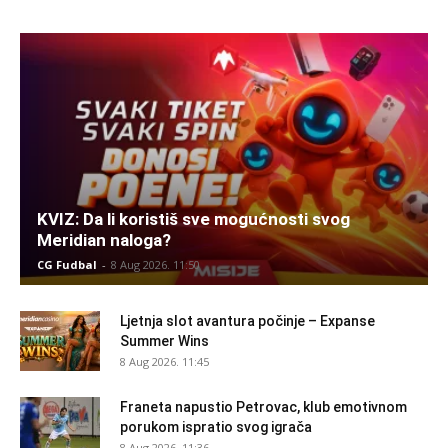
KVIZ: Da li koristiš sve mogućnosti svog
Meridian naloga?
CG Fudbal
-
8 Aug 2026. 11:50
Ljetnja slot avantura počinje – Expanse
Summer Wins
8 Aug 2026. 11:45
Franeta napustio Petrovac, klub emotivnom
porukom ispratio svog igrača
8 Aug 2026. 11:36