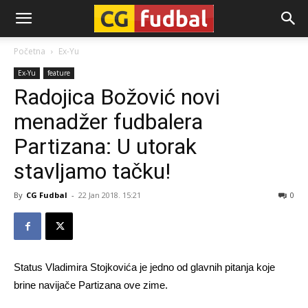
CG-
Početna
Ex-Yu
Ex-Yu
feature
Fudbal
Radojica Božović novi
menadžer fudbalera
Partizana: U utorak
stavljamo tačku!
By
CG Fudbal
-
22 Jan 2018. 15:21
0
Status Vladimira Stojkovića je jedno od glavnih pitanja koje
brine navijače Partizana ove zime.