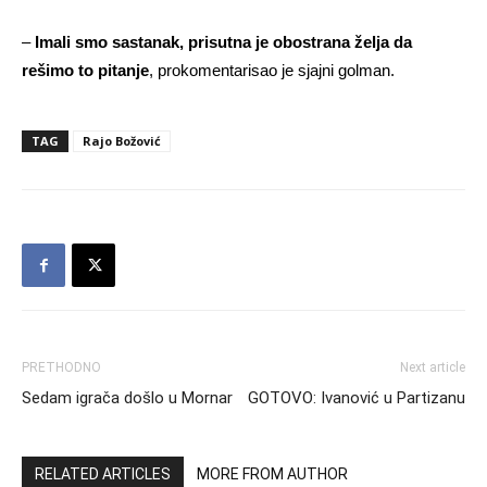
–
Imali smo sastanak, prisutna je obostrana želja da
rešimo to pitanje
, prokomentarisao je sjajni golman.
TAG
Rajo Božović
PRETHODNO
Next article
Sedam igrača došlo u Mornar
GOTOVO: Ivanović u Partizanu
RELATED ARTICLES
MORE FROM AUTHOR