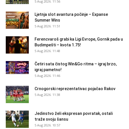
5 Aug 2026. 11:56
Ljetnja slot avantura počinje – Expanse
Summer Wins
5 Aug 2026. 11:51
Ferencvaroš grabi ka Ligi Evrope, Gornik pada u
Budimpešti – kvota 1.75!
5 Aug 2026. 11:48
Četiri sata čistog Win&Go ritma – igraj brzo,
igraj pametno!
5 Aug 2026. 11:46
Crnogorski reprezentativac pojačao Rakov
5 Aug 2026. 11:38
Jedinstvo želi ekspresan povratak, ostali
traže svoju šansu
5 Aug 2026. 10:57