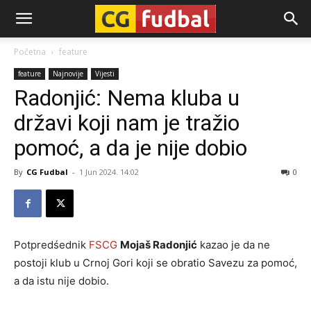
CG-
Početna
feature
feature
Najnovije
Vijesti
Fudbal
Radonjić: Nema kluba u
državi koji nam je tražio
pomoć, a da je nije dobio
By
CG Fudbal
-
1 Jun 2024. 14:02
0
Potpredśednik
FSCG
Mojaš Radonjić
kazao je da ne
postoji klub u Crnoj Gori koji se obratio Savezu za pomoć,
a da istu nije dobio.