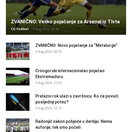
ZVANIČNO: Veliko pojačanje za Arsenal iz Tivta
CG Fudbal
-
6 Aug 2026. 08:44
ZVANIČNO: Novo pojačanje za “Metalurge”
6 Aug 2026. 08:35
Crnogorski internacionalac pojačao
Ekstremaduru
5 Aug 2026. 12:35
Prelazni rok ulazi u završnicu: Ko će povući
posljednji potez?
5 Aug 2026. 12:13
Radonjić nakon pobjede u derbiju: Nema
euforije, tek smo počeli