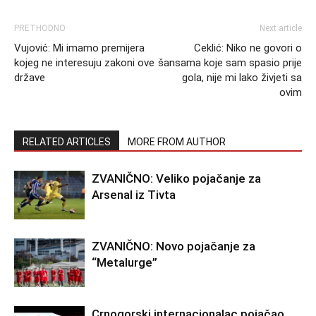
PRETHODNO
Next article
Vujović: Mi imamo premijera
Ceklić: Niko ne govori o
kojeg ne interesuju zakoni ove
šansama koje sam spasio prije
države
gola, nije mi lako živjeti sa
ovim
RELATED ARTICLES
MORE FROM AUTHOR
ZVANIČNO: Veliko pojačanje za
Arsenal iz Tivta
ZVANIČNO: Novo pojačanje za
“Metalurge”
Crnogorski internacionalac pojačao