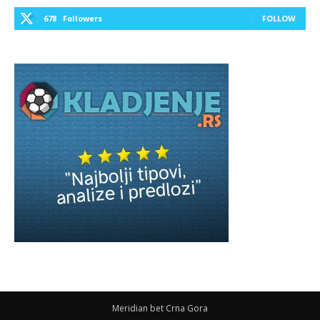
678
Followers
FOLLOW
Meridian bet Crna Gora