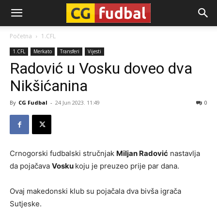
CG-
Početna
1.CFL
1.CFL
Merkato
Transferi
Vijesti
Fudbal
Radović u Vosku doveo dva
Nikšićanina
By
CG Fudbal
-
24 Jun 2023. 11:49
0
Crnogorski fudbalski stručnjak
Miljan Radović
nastavlja
da pojačava
Vosku
koju je preuzeo prije par dana.
Ovaj makedonski klub su pojačala dva bivša igrača
Sutjeske.