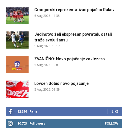
Crnogorski reprezentativac pojačao Rakov
5 Aug 2026. 11:38
Jedinstvo želi ekspresan povratak, ostali
traže svoju šansu
5 Aug 2026. 10:57
ZVANIČNO: Novo pojačanje za Jezero
5 Aug 2026. 10:01
Lovćen dobio novo pojačanje
5 Aug 2026. 09:59
22,356
Fans
LIKE
10,703
Followers
FOLLOW