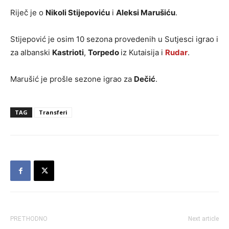
Riječ je o
Nikoli Stijepoviću
i
Aleksi Marušiću
.
Stijepović je osim 10 sezona provedenih u Sutjesci igrao i
za albanski
Kastrioti
,
Torpedo
iz Kutaisija i
Rudar
.
Marušić je prošle sezone igrao za
Dečić
.
TAG
Transferi
PRETHODNO
Next article