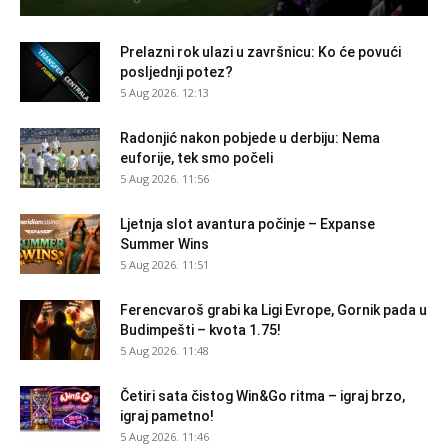
Prelazni rok ulazi u završnicu: Ko će povući
posljednji potez?
5 Aug 2026. 12:13
Radonjić nakon pobjede u derbiju: Nema
euforije, tek smo počeli
5 Aug 2026. 11:56
Ljetnja slot avantura počinje – Expanse
Summer Wins
5 Aug 2026. 11:51
Ferencvaroš grabi ka Ligi Evrope, Gornik pada u
Budimpešti – kvota 1.75!
5 Aug 2026. 11:48
Četiri sata čistog Win&Go ritma – igraj brzo,
igraj pametno!
5 Aug 2026. 11:46