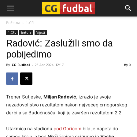
CG-
Početna
1.CFL
1.CFL
feature
Vijesti
Fudbal
Radović: Zaslužili smo da
pobijedimo
By
CG Fudbal
-
28 Apr 2024. 12:17
0
Trener Sutjeske,
Miljan Radović
, izrazio je svoje
nezadovoljstvo rezultatom nakon najvećeg crnogorskog
derbija sa Budućnošću, koji je završen rezultatom 2:2.
Utakmica na stadionu
pod Goricom
bila je napeta do
samog kraja, a bod Nikšićanima osigurao je
Vasko