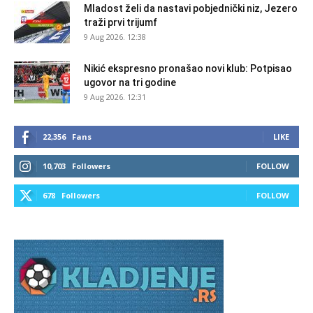
Mladost želi da nastavi pobjednički niz, Jezero
traži prvi trijumf
9 Aug 2026. 12:38
Nikić ekspresno pronašao novi klub: Potpisao
ugovor na tri godine
9 Aug 2026. 12:31
22,356
Fans
LIKE
10,703
Followers
FOLLOW
678
Followers
FOLLOW