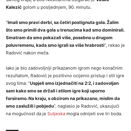
Kalezić
golom u posljednjem, 90. minutu.
“
Imali smo pravi derbi, sa četiri postignuta gola. Žalim
što smo primili dva gola u trenucima kad smo dominirali.
Smatram da smo pokazali više, posebno u drugom
poluvremenu, kada smo igrali sa više hrabrosti
“, rekao je
Radović nakon meča.
Iako je bio zadovoljniji prikazanom igrom nego konačnim
rezultatom, Radović je pozitivno ocijenio pristup i stil igre
svog tima: “
Uspjeli smo izjednačiti na 2:2, i zadovoljan
sam kako smo se držali i stilom igre koji uporno
forsiramo. Na kraju, s obzirom na prikazano, mislim da
smo zaslužili i pobjedu
“, naglasio je Radović, ukazujući
na mogućnost da je
Sutjeska
mogla odnijeti sve tri boda.