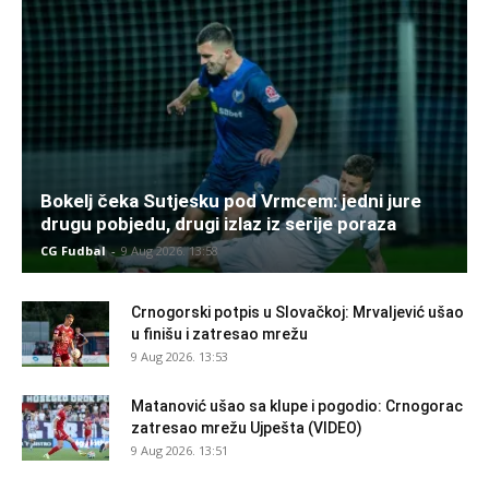
Bokelj čeka Sutjesku pod Vrmcem: jedni jure
drugu pobjedu, drugi izlaz iz serije poraza
CG Fudbal
-
9 Aug 2026. 13:58
Crnogorski potpis u Slovačkoj: Mrvaljević ušao
u finišu i zatresao mrežu
9 Aug 2026. 13:53
Matanović ušao sa klupe i pogodio: Crnogorac
zatresao mrežu Ujpešta (VIDEO)
9 Aug 2026. 13:51