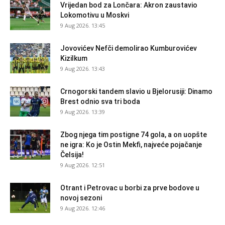
Vrijedan bod za Lončara: Akron zaustavio
Lokomotivu u Moskvi
9 Aug 2026. 13:45
Jovovićev Nefči demolirao Kumburovićev
Kizilkum
9 Aug 2026. 13:43
Crnogorski tandem slavio u Bjelorusiji: Dinamo
Brest odnio sva tri boda
9 Aug 2026. 13:39
Zbog njega tim postigne 74 gola, a on uopšte
ne igra: Ko je Ostin Mekfi, najveće pojačanje
Čelsija!
9 Aug 2026. 12:51
Otrant i Petrovac u borbi za prve bodove u
novoj sezoni
9 Aug 2026. 12:46