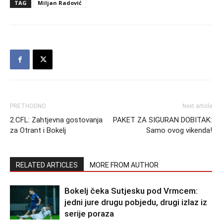
TAG
Miljan Radović
PRETHODNO
Next article
2.CFL: Zahtjevna gostovanja
PAKET ZA SIGURAN DOBITAK:
za Otrant i Bokelj
Samo ovog vikenda!
RELATED ARTICLES
MORE FROM AUTHOR
Bokelj čeka Sutjesku pod Vrmcem:
jedni jure drugu pobjedu, drugi izlaz iz
serije poraza