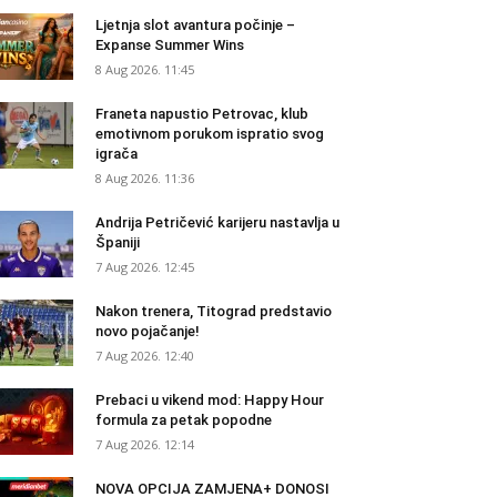
Ljetnja slot avantura počinje –
Expanse Summer Wins
8 Aug 2026. 11:45
Franeta napustio Petrovac, klub
emotivnom porukom ispratio svog
igrača
8 Aug 2026. 11:36
Andrija Petričević karijeru nastavlja u
Španiji
7 Aug 2026. 12:45
Nakon trenera, Titograd predstavio
novo pojačanje!
7 Aug 2026. 12:40
Prebaci u vikend mod: Happy Hour
formula za petak popodne
7 Aug 2026. 12:14
NOVA OPCIJA ZAMJENA+ DONOSI