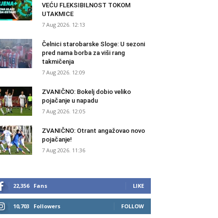
VEĆU FLEKSIBILNOST TOKOM
UTAKMICE
7 Aug 2026. 12:13
Čelnici starobarske Sloge: U sezoni
pred nama borba za viši rang
takmičenja
7 Aug 2026. 12:09
ZVANIČNO: Bokelj dobio veliko
pojačanje u napadu
7 Aug 2026. 12:05
ZVANIČNO: Otrant angažovao novo
pojačanje!
7 Aug 2026. 11:36
22,356
Fans
LIKE
10,703
Followers
FOLLOW