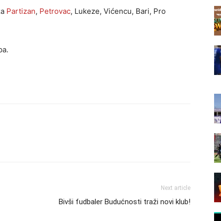
za
Partizan
,
Petrovac
, Lukeze, Vićencu, Bari, Pro
pa.
Next article
Bivši fudbaler Budućnosti traži novi klub!