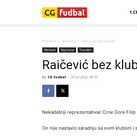
CG-
1.C
Fudbal
Početna
Merkato
Raičević bez kluba!
Merkato
Najnovije
Transferi
Raičević bez klu
By
CG Fudbal
-
20 Jul 2022. 08:55
Nekadašnji reprezentativac Crne Gore Filip 
On nije nastavio saradnju sa ovim klubom i 