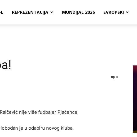
FL
REPREZENTACIJA
MUNDIJAL 2026
EVROPSKI
ba!
0
Raičević nije više fudbaler Pjaćence.
slobodan je u odabiru novog kluba.