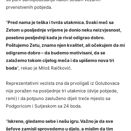
prvenstvenih pobjeda.
“
Pred nama je teška i tvrda utakmica. Svaki meč sa
Zetom u posljednje vrijeme je donio neku neizvjesnost,
posebno posljednji kada je rival odigrao dobro.
Poštujemo Zetu, znamo njen kvalitet, ali očekujem da mi
odigramo dobro – da budemo motivisani, da se
zalažemo tokom cijelog meča i da upišemo nova tri
boda
”, rekao je Miloš Raičković.
Reprezentativni vezista zna da prvoligaš iz Golubovaca
nije poražen na posljednje tri utakmice (dvije pobjede,
remi) i da potpuno zasluženo dijeli treće mjesto sa
Podgoricom i Sutjeskom sa 24 boda.
“
Iskreno, gledamo sebe i našu igru. Važno je da sve
šefove zamisli sprovedemo u djelo, a mislim da tim