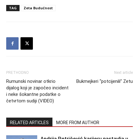
TAG
Zeta Budućnost
PRETHODNO
Next article
Rumunski novinar otkrio
Bukmejkeri “potcijenili” Zetu
dijalog koji je započeo incident
i neke šokantne podatke o
četvrtom sudiji (VIDEO)
RELATED ARTICLES
MORE FROM AUTHOR
Andrija Petričević karijeru nastavlja u