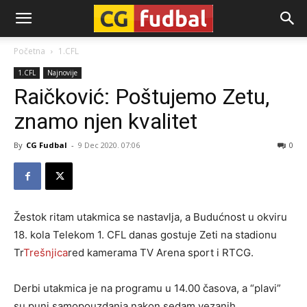
CG-
Početna
1.CFL
1.CFL
Najnovije
Fudbal
Raičković: Poštujemo Zetu,
znamo njen kvalitet
By
CG Fudbal
-
9 Dec 2020. 07:06
0
Žestok ritam utakmica se nastavlja, a Budućnost u okviru
18. kola Telekom 1. CFL danas gostuje Zeti na stadionu
Tr
Trešnjica
red kamerama TV Arena sport i RTCG.
Derbi utakmica je na programu u 14.00 časova, a “plavi”
su puni samopouzdanja nakon sedam vezanih