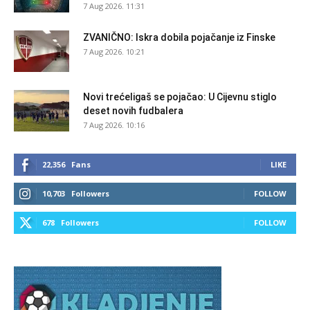
7 Aug 2026. 11:31
ZVANIČNO: Iskra dobila pojačanje iz Finske
7 Aug 2026. 10:21
Novi trećeligaš se pojačao: U Cijevnu stiglo
deset novih fudbalera
7 Aug 2026. 10:16
22,356
Fans
LIKE
10,703
Followers
FOLLOW
678
Followers
FOLLOW