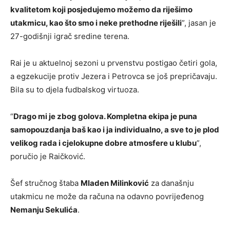
kvalitetom koji posjedujemo možemo da riješimo
utakmicu, kao što smo i neke prethodne riješili
”, jasan je
27-godišnji igrač sredine terena.
Rai je u aktuelnoj sezoni u prvenstvu postigao četiri gola,
a egzekucije protiv Jezera i Petrovca se još prepričavaju.
Bila su to djela fudbalskog virtuoza.
“
Drago mi je zbog golova. Kompletna ekipa je puna
samopouzdanja baš kao i ja individualno, a sve to je plod
velikog rada i cjelokupne dobre atmosfere u klubu
”,
poručio je Raičković.
Šef stručnog štaba
Mladen Milinković
za današnju
utakmicu ne može da računa na odavno povrijeđenog
Nemanju Sekulića
.