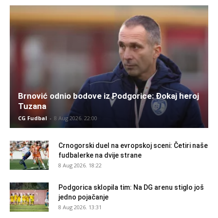
Brnović odnio bodove iz Podgorice: Đokaj heroj
Tuzana
CG Fudbal
-
8 Aug 2026. 22:00
Crnogorski duel na evropskoj sceni: Četiri naše
fudbalerke na dvije strane
8 Aug 2026. 18:22
Podgorica sklopila tim: Na DG arenu stiglo još
jedno pojačanje
8 Aug 2026. 13:31