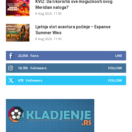
KVIZ: Da li koristiš sve mogućnosti svog
Meridian naloga?
8 Aug 2026. 11:50
Ljetnja slot avantura počinje – Expanse
Summer Wins
8 Aug 2026. 11:45
22,356
Fans
LIKE
10,703
Followers
FOLLOW
678
Followers
FOLLOW