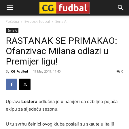
CG-
Početna
Evropski fudbal
Seria A
Seria A
Fudbal
RASTANAK SE PRIMAKAO:
Ofanzivac Milana odlazi u
Premijer ligu!
By
CG Fudbal
-
19 May 2019. 11:40
0
Uprava
Lestera
odlučna je u namjeri da ozbiljno pojača
ekipu za sljedeću sezonu.
U tu svrhu čelnici ovog kluba poslali su skaute u Italiji