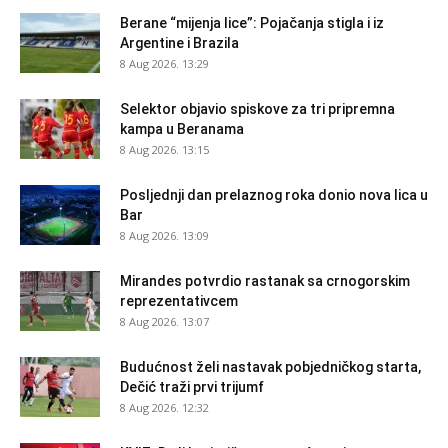
Berane “mijenja lice”: Pojačanja stigla i iz
Argentine i Brazila
8 Aug 2026. 13:29
Selektor objavio spiskove za tri pripremna
kampa u Beranama
8 Aug 2026. 13:15
Posljednji dan prelaznog roka donio nova lica u
Bar
8 Aug 2026. 13:09
Mirandes potvrdio rastanak sa crnogorskim
reprezentativcem
8 Aug 2026. 13:07
Budućnost želi nastavak pobjedničkog starta,
Dečić traži prvi trijumf
8 Aug 2026. 12:32