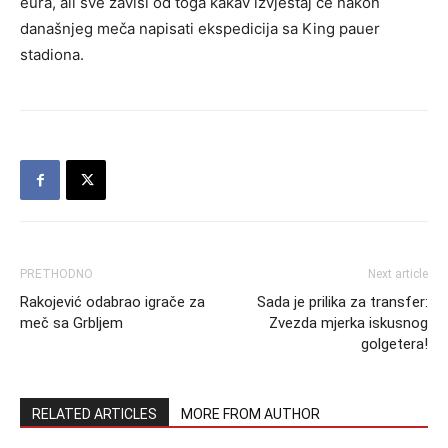
eura, ali sve zavisi od toga kakav izvještaj će nakon
današnjeg meča napisati ekspedicija sa King pauer
stadiona.
PRETHODNO
Next article
Rakojević odabrao igrače za
Sada je prilika za transfer:
meč sa Grbljem
Zvezda mjerka iskusnog
golgetera!
RELATED ARTICLES
MORE FROM AUTHOR