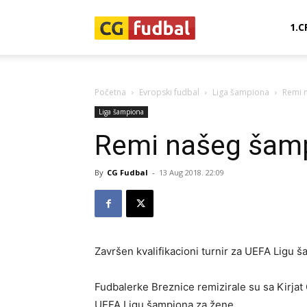
CG-
1.C
Fudbal
Početna
Evropski fudbal
Liga šampiona
Remi 
Liga šampiona
Remi našeg šam
By
CG Fudbal
-
13 Aug 2018. 22:09
Završen kvalifikacioni turnir za UEFA Ligu 
Fudbalerke Breznice remizirale su sa Kirjat 
UEFA Ligu šampiona za žene.