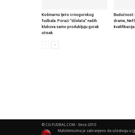
Košmarno ljeto crnogorskog
Budućnost z
fudbala: Porazi “dželata” naših
drame, Nefči
klubova samo produbljuju gorak
kvalifikacij
utisak
© CG-FUDBAL.COM - Since 2010
Maloletnicima je zabranjeno da učestvuju u ig