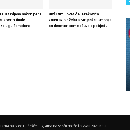
austavljena nakon penal
Bivši tim Jovetića i Erakovića
 izborio finale
zaustavio dželata Sutjeske: Omonija
a za Ligu šampiona
sa desetoricom sačuvala pobjedu
rama na sreću, učešće u igrama na sreću može izazvati zavisnost.