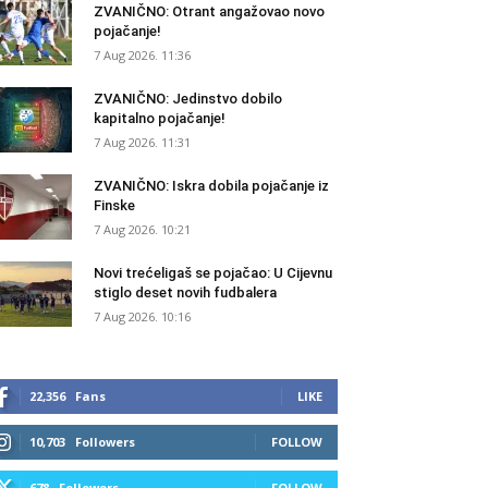
ZVANIČNO: Otrant angažovao novo
pojačanje!
7 Aug 2026. 11:36
ZVANIČNO: Jedinstvo dobilo
kapitalno pojačanje!
7 Aug 2026. 11:31
ZVANIČNO: Iskra dobila pojačanje iz
Finske
7 Aug 2026. 10:21
Novi trećeligaš se pojačao: U Cijevnu
stiglo deset novih fudbalera
7 Aug 2026. 10:16
22,356
Fans
LIKE
10,703
Followers
FOLLOW
678
Followers
FOLLOW