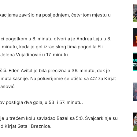
ikacijama završio na posljednjem, četvrtom mjestu u
i pogotkom u 8. minutu otvorila je Andrea Laju u 8.
 minutu, kada je gol izraelskog tima pogodila Eli
 Jelena Vujadinović u 17. minutu.
šći. Eden Avital je bila precizna u 36. minutu, dok je
uta kasnije. Na poluvrijeme se otišlo sa 4:2 za Kirjat
ranović.
 postigla dva gola, u 53. i 57. minutu.
 je u trećem kolu savladao Bazel sa 5:0. Švajcarkinje su
 Kirjat Gata i Breznice.