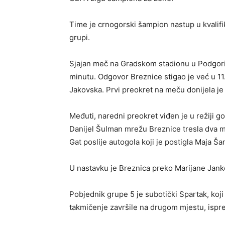
Time je crnogorski šampion nastup u kvalif
grupi.
Sjajan meč na Gradskom stadionu u Podgoric
minutu. Odgovor Breznice stigao je već u 11.
Jakovska. Prvi preokret na meču donijela je
Međuti, naredni preokret viđen je u režiji go
Danijel Šulman mrežu Breznice tresla dva min
Gat poslije autogola koji je postigla Maja Ša
U nastavku je Breznica preko Marijane Jankov
Pobjednik grupe 5 je subotički Spartak, koji
takmičenje završile na drugom mjestu, ispred