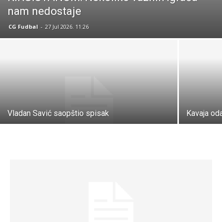
nam nedostaje
CG Fudbal
-
27 Jul 2026. 11:26
Vladan Savić saopštio spisak
Kavaja od