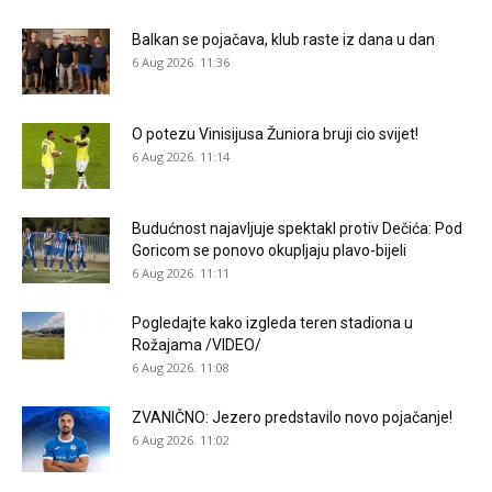
Balkan se pojačava, klub raste iz dana u dan
6 Aug 2026. 11:36
O potezu Vinisijusa Žuniora bruji cio svijet!
6 Aug 2026. 11:14
Budućnost najavljuje spektakl protiv Dečića: Pod
Goricom se ponovo okupljaju plavo-bijeli
6 Aug 2026. 11:11
Pogledajte kako izgleda teren stadiona u
Rožajama /VIDEO/
6 Aug 2026. 11:08
ZVANIČNO: Jezero predstavilo novo pojačanje!
6 Aug 2026. 11:02