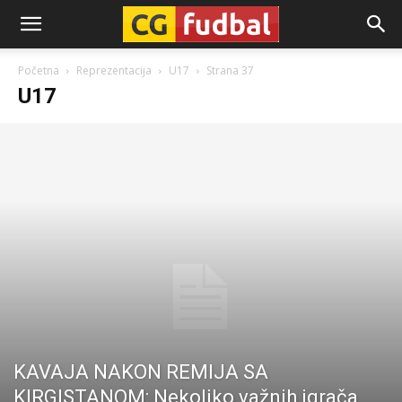
CG-
Početna
Reprezentacija
U17
Strana 37
U17
Fudbal
KAVAJA NAKON REMIJA SA
KIRGISTANOM: Nekoliko važnih igrača