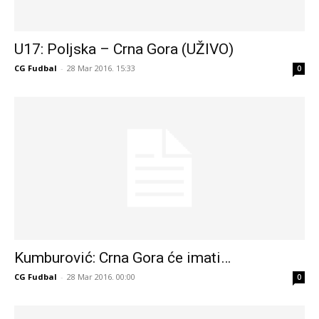
U17: Poljska – Crna Gora (UŽIVO)
CG Fudbal
-
28 Mar 2016. 15:33
0
Kumburović: Crna Gora će imati…
CG Fudbal
-
28 Mar 2016. 00:00
0