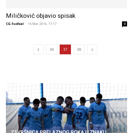
Miličković objavio spisak
CG Fudbal
-
16 Mar 2016. 17:17
0
36
37
38
ZAVRŠNICA PRELAZNOG ROKA U ZNAKU