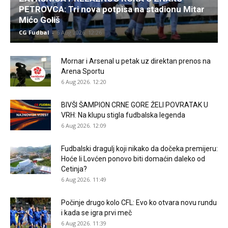
PETROVCA: Tri nova potpisa na stadionu Mitar
Mićo Goliš
CG Fudbal
-
6 Aug 2026. 12:26
Mornar i Arsenal u petak uz direktan prenos na
Arena Sportu
6 Aug 2026. 12:20
BIVŠI ŠAMPION CRNE GORE ŽELI POVRATAK U
VRH: Na klupu stigla fudbalska legenda
6 Aug 2026. 12:09
Fudbalski dragulj koji nikako da dočeka premijeru:
Hoće li Lovćen ponovo biti domaćin daleko od
Cetinja?
6 Aug 2026. 11:49
Počinje drugo kolo CFL: Evo ko otvara novu rundu
i kada se igra prvi meč
6 Aug 2026. 11:39