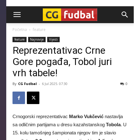
CG-
Početna
feature
feature
Najnovije
Vijesti
Fudbal
Reprezentativac Crne
Gore pogađa, Tobol juri
vrh tabele!
By
CG Fudbal
-
6 Jul 2025. 07:30
0
Crnogorski reprezentativac
Marko Vukčević
nastavlja
sa odličnim partijama u dresu kazahstanskog
Tobola
. U
15. kolu tamošnjeg šampionata njegov tim je slavio