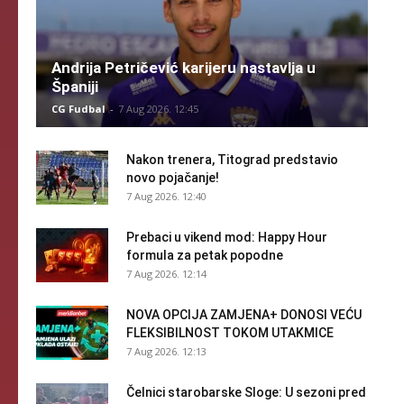
Andrija Petričević karijeru nastavlja u
Španiji
CG Fudbal
-
7 Aug 2026. 12:45
Nakon trenera, Titograd predstavio
novo pojačanje!
7 Aug 2026. 12:40
Prebaci u vikend mod: Happy Hour
formula za petak popodne
7 Aug 2026. 12:14
NOVA OPCIJA ZAMJENA+ DONOSI VEĆU
FLEKSIBILNOST TOKOM UTAKMICE
7 Aug 2026. 12:13
Čelnici starobarske Sloge: U sezoni pred