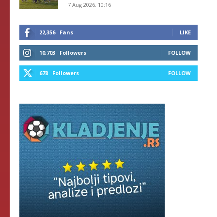
7 Aug 2026. 10:16
22,356
Fans
LIKE
10,703
Followers
FOLLOW
678
Followers
FOLLOW