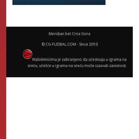
Meridian bet Crna Gora
© CG-FUDBAL.COM - Since 2010
Maloletnicima je zabranjeno da učestvuju u igrama na
sreću, učešće u igrama na sreću može izazvati zavisnost.