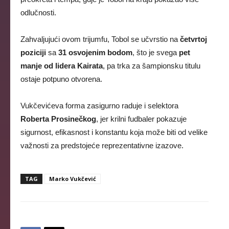
odlučnosti.
Zahvaljujući ovom trijumfu, Tobol se učvrstio na
četvrtoj
poziciji
sa
31 osvojenim bodom
, što je svega
pet
manje od lidera Kairata
, pa trka za šampionsku titulu
ostaje potpuno otvorena.
Vukčevićeva forma zasigurno raduje i selektora
Roberta Prosinečkog
, jer krilni fudbaler pokazuje
sigurnost, efikasnost i konstantu koja može biti od velike
važnosti za predstojeće reprezentativne izazove.
TAG
Marko Vukčević