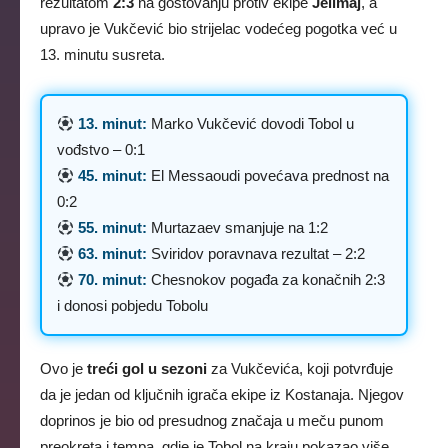
rezultatom
2:3
na gostovanju protiv ekipe
Jelimaj
, a
upravo je Vukčević bio strijelac vodećeg pogotka već u
13. minutu susreta.
13. minut:
Marko Vukčević dovodi Tobol u
vođstvo – 0:1
45. minut:
El Messaoudi povećava prednost na
0:2
55. minut:
Murtazaev smanjuje na 1:2
63. minut:
Sviridov poravnava rezultat – 2:2
70. minut:
Chesnokov pogađa za konačnih 2:3
i donosi pobjedu Tobolu
Ovo je
treći gol u sezoni
za Vukčevića, koji potvrđuje
da je jedan od ključnih igrača ekipe iz Kostanaja. Njegov
doprinos je bio od presudnog značaja u meču punom
preokreta i tempa, gdje je Tobol na kraju pokazao više