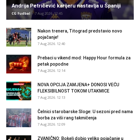
Andrija Petričević karijeru nastavlja u Španiji
CG Fudbal
-
7 Aug 2026. 12:45
Nakon trenera, Titograd predstavio novo
pojačanje!
7 Aug 2026. 12:40
Prebaci u vikend mod: Happy Hour formula za
petak popodne
7 Aug 2026. 12:14
NOVA OPCIJA ZAMJENA+ DONOSI VEĆU
FLEKSIBILNOST TOKOM UTAKMICE
7 Aug 2026. 12:13
Čelnici starobarske Sloge: U sezoni pred nama
borba za viši rang takmičenja
7 Aug 2026. 12:09
ZVANIČNO: Bokelj dobio veliko pojačanje u