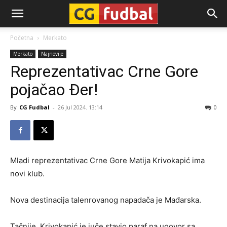
CG-
Početna
Merkato
Merkato
Najnovije
Fudbal
Reprezentativac Crne Gore
pojačao Đer!
By
CG Fudbal
-
26 Jul 2024. 13:14
0
Mladi reprezentativac Crne Gore Matija Krivokapić ima
novi klub.
Nova destinacija talenrovanog napadača je Mađarska.
Tačnije, Krivokapić je juče stavio paraf na ugovor sa