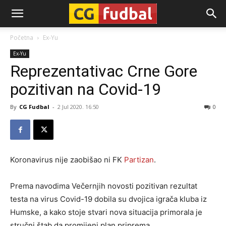
CG-
Početna
Ex-Yu
Ex-Yu
Fudbal
Reprezentativac Crne Gore
pozitivan na Covid-19
By
CG Fudbal
-
2 Jul 2020. 16:50
0
Koronavirus nije zaobišao ni FK
Partizan
.
Prema navodima Večernjih novosti pozitivan rezultat
testa na virus Covid-19 dobila su dvojica igrača kluba iz
Humske, a kako stoje stvari nova situacija primorala je
stručni štab da promijeni plan priprema.