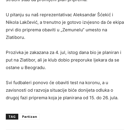
U pitanju su naš reprezentativac Aleksandar Šćekić i
Nikola Lakčević, a trenutno je gotovo izvjesno da će ekipa
prvi dio priprema obaviti u „Zemunelu“ umesto na
Zlatiboru.
Prozivka je zakazana za 4. jul, istog dana bio je planiran i
put na Zlatibor, ali je klub dobio preporuke ljekara da se
ostane u Beogradu.
Svi fudbaleri ponovo će obaviti test na koronu, a u
zavisnosti od razvoja situacije biće donijeta odluka o
drugoj fazi priprema koja je planirana od 15. do 26. jula.
TAG
Partizan