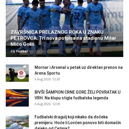
ZAVRŠNICA PRELAZNOG ROKA U ZNAKU
PETROVCA: Tri nova potpisa na stadionu Mitar
Mićo Goliš
CG Fudbal
-
6 Aug 2026. 12:26
Mornar i Arsenal u petak uz direktan prenos na
Arena Sportu
6 Aug 2026. 12:20
BIVŠI ŠAMPION CRNE GORE ŽELI POVRATAK U
VRH: Na klupu stigla fudbalska legenda
6 Aug 2026. 12:09
Fudbalski dragulj koji nikako da dočeka
premijeru: Hoće li Lovćen ponovo biti domaćin
daleko od Cetinja?