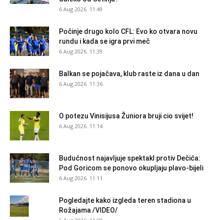
6 Aug 2026. 11:49
Počinje drugo kolo CFL: Evo ko otvara novu
rundu i kada se igra prvi meč
6 Aug 2026. 11:39
Balkan se pojačava, klub raste iz dana u dan
6 Aug 2026. 11:36
O potezu Vinisijusa Žuniora bruji cio svijet!
6 Aug 2026. 11:14
Budućnost najavljuje spektakl protiv Dečića:
Pod Goricom se ponovo okupljaju plavo-bijeli
6 Aug 2026. 11:11
Pogledajte kako izgleda teren stadiona u
Rožajama /VIDEO/