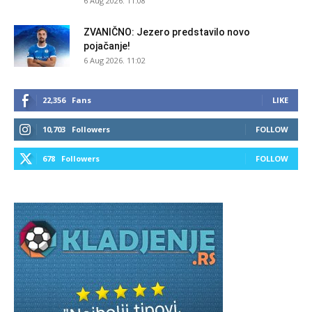
6 Aug 2026. 11:08
ZVANIČNO: Jezero predstavilo novo
pojačanje!
6 Aug 2026. 11:02
22,356
Fans
LIKE
10,703
Followers
FOLLOW
678
Followers
FOLLOW