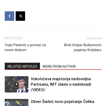
PRETHODNO
Next article
Vojin Pavlović u potrazi za
Bivši štoper Budućnosti
novim klubom
pojačao Kolubaru
RELATED ARTICLES
MORE FROM AUTHOR
Vukotićeva majstorija nedovoljna
Partizanu, IMT slavio u nadoknadi
/VIDEO/
Oliver Šarkić novo pojačanje Čelika