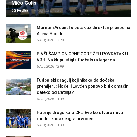
Mićo Goliš
CG Fudbal
-
6 Aug 2026. 12:26
Mornar i Arsenal u petak uz direktan prenos na
Arena Sportu
6 Aug 2026. 12:20
BIVŠI ŠAMPION CRNE GORE ŽELI POVRATAK U
VRH: Na klupu stigla fudbalska legenda
6 Aug 2026. 12:09
Fudbalski dragulj koji nikako da dočeka
premijeru: Hoće li Lovćen ponovo biti domaćin
daleko od Cetinja?
6 Aug 2026. 11:49
Počinje drugo kolo CFL: Evo ko otvara novu
rundu i kada se igra prvi meč
6 Aug 2026. 11:39