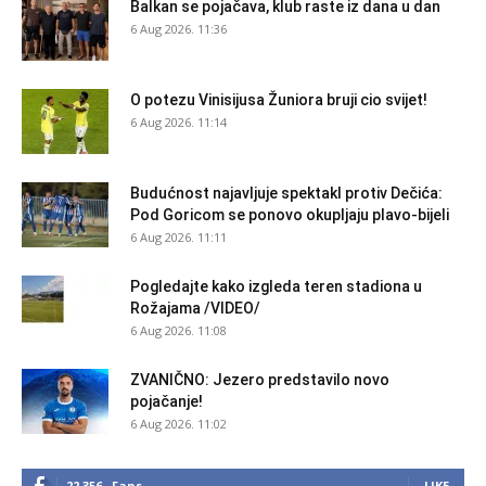
Balkan se pojačava, klub raste iz dana u dan
6 Aug 2026. 11:36
O potezu Vinisijusa Žuniora bruji cio svijet!
6 Aug 2026. 11:14
Budućnost najavljuje spektakl protiv Dečića:
Pod Goricom se ponovo okupljaju plavo-bijeli
6 Aug 2026. 11:11
Pogledajte kako izgleda teren stadiona u
Rožajama /VIDEO/
6 Aug 2026. 11:08
ZVANIČNO: Jezero predstavilo novo
pojačanje!
6 Aug 2026. 11:02
22,356
Fans
LIKE