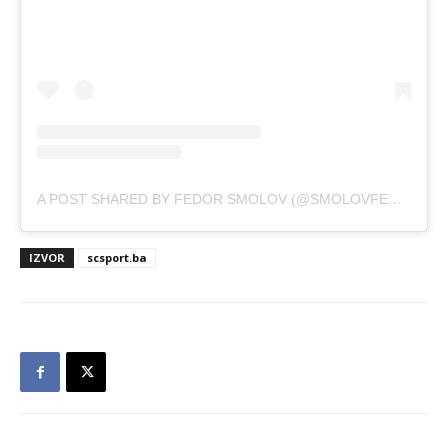
A POST SHARED BY FEDOR SMOLOV (@SMOLOVFEDOR_10)
IZVOR
scsport.ba