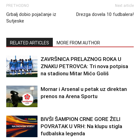
PRETHODNO
Next article
Grbalj dobio pojačanje iz
Drezga dovela 10 fudbalera!
Sutjeske
RELATED ARTICLES
MORE FROM AUTHOR
ZAVRŠNICA PRELAZNOG ROKA U
ZNAKU PETROVCA: Tri nova potpisa
na stadionu Mitar Mićo Goliš
Mornar i Arsenal u petak uz direktan
prenos na Arena Sportu
BIVŠI ŠAMPION CRNE GORE ŽELI
POVRATAK U VRH: Na klupu stigla
fudbalska legenda