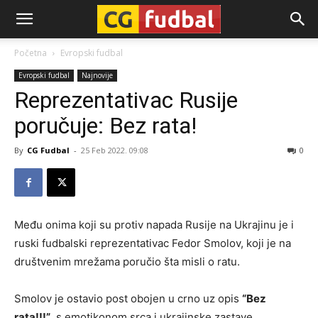
CG-
Početna
Evropski fudbal
Evropski fudbal
Najnovije
Fudbal
Reprezentativac Rusije
poručuje: Bez rata!
By
CG Fudbal
-
25 Feb 2022. 09:08
0
Među onima koji su protiv napada Rusije na Ukrajinu je i
ruski fudbalski reprezentativac Fedor Smolov, koji je na
društvenim mrežama poručio šta misli o ratu.
Smolov je ostavio post obojen u crno uz opis
“Bez
rata!!!”
, s emotikonom srca i ukrajinske zastave.