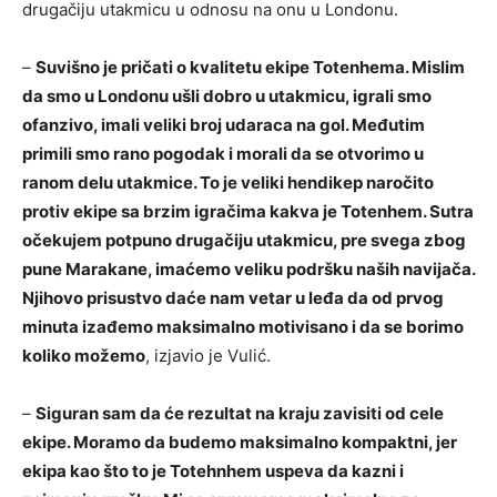
drugačiju utakmicu u odnosu na onu u Londonu.
–
Suvišno je pričati o kvalitetu ekipe Totenhema. Mislim
da smo u Londonu ušli dobro u utakmicu, igrali smo
ofanzivo, imali veliki broj udaraca na gol. Međutim
primili smo rano pogodak i morali da se otvorimo u
ranom delu utakmice. To je veliki hendikep naročito
protiv ekipe sa brzim igračima kakva je Totenhem. Sutra
očekujem potpuno drugačiju utakmicu, pre svega zbog
pune Marakane, imaćemo veliku podršku naših navijača.
Njihovo prisustvo daće nam vetar u leđa da od prvog
minuta izađemo maksimalno motivisano i da se borimo
koliko možemo
, izjavio je Vulić.
–
Siguran sam da će rezultat na kraju zavisiti od cele
ekipe. Moramo da budemo maksimalno kompaktni, jer
ekipa kao što to je Totehnhem uspeva da kazni i