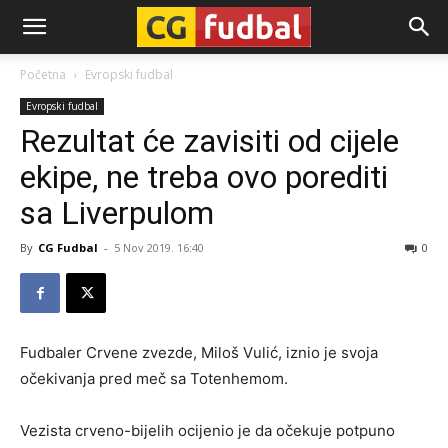
CG-
Početna
Evropski fudbal
Evropski fudbal
Fudbal
Rezultat će zavisiti od cijele
ekipe, ne treba ovo porediti
sa Liverpulom
By
CG Fudbal
-
5 Nov 2019. 16:40
0
Fudbaler Crvene zvezde, Miloš Vulić, iznio je svoja
očekivanja pred meč sa Totenhemom.
Vezista crveno-bijelih ocijenio je da očekuje potpuno