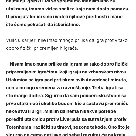
najmanju grešku. Mi se spremamo maksimalno za
utakmicu, imamo video analize koje nam dosta pomažu.
U prvoj utakmici smo uvideli njihove prednosti i mane
što ćemo pokušati da iskoristimo.
Vulić u karijeri nije imao mnogo prilika da igra protiv tako
dobro fizički pripremljenih igrača.
–
Nisam imao puno prilike da igram sa tako dobro fizički
pripremljenim igračima, koji igraju na vrhunskom nivou.
Utakmica se igra pod pritiskom svih devedeset minuta,
nema mnogo vremena za razmišljanje. Treba igrati sa
što manje dodira. Sigurno da sam poučen iskustvom sa
prve utakmice i ukoliko budem bio u sastavu promeniću
neke stvari u igri. Mislim da nema nikakve potrebe
porediti utakmicu protiv Liverpula sa sutrašnjom protiv
Totenhema, različiti su timovi, sezone takođe. Ono što je
sigurno da ćemo dati sve od sebe i rezultat će na kraju