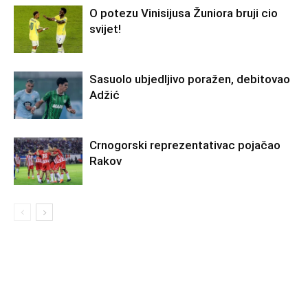
O potezu Vinisijusa Žuniora bruji cio
svijet!
Sasuolo ubjedljivo poražen, debitovao
Adžić
Crnogorski reprezentativac pojačao
Rakov