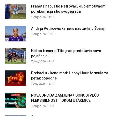
Franeta napustio Petrovac, klub emotivnom
porukom ispratio svog igrača
8 Aug 2026. 11:36
Andrija Petričević karijeru nastavlja u Španiji
7 Aug 2026. 12:45
Nakon trenera, Titograd predstavio novo
pojačanje!
7 Aug 2026. 12:40
Prebaci u vikend mod: Happy Hour formula za
petak popodne
7 Aug 2026. 12:14
NOVA OPCIJA ZAMJENA+ DONOSI VEĆU
FLEKSIBILNOST TOKOM UTAKMICE
7 Aug 2026. 12:13