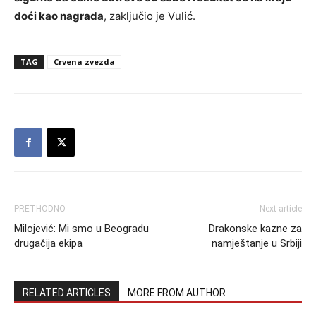
doći kao nagrada
, zaključio je Vulić.
TAG
Crvena zvezda
PRETHODNO
Next article
Milojević: Mi smo u Beogradu
Drakonske kazne za
drugačija ekipa
namještanje u Srbiji
RELATED ARTICLES
MORE FROM AUTHOR