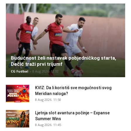
Budućnost želi nastavak pobjedničkog starta,
Dečić traži prvi trijumf
CG Fudbal
-
8 Aug 2026. 12:32
KVIZ: Da li koristiš sve mogućnosti svog
Meridian naloga?
8 Aug 2026. 11:50
Ljetnja slot avantura počinje – Expanse
Summer Wins
8 Aug 2026. 11:45