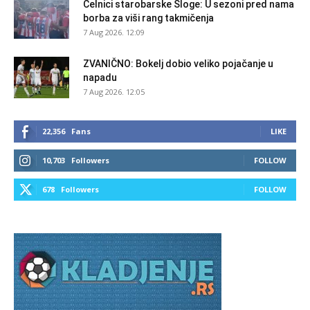
Čelnici starobarske Sloge: U sezoni pred nama
borba za viši rang takmičenja
7 Aug 2026. 12:09
ZVANIČNO: Bokelj dobio veliko pojačanje u
napadu
7 Aug 2026. 12:05
22,356
Fans
LIKE
10,703
Followers
FOLLOW
678
Followers
FOLLOW