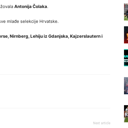
žovala
Antonija Čolaka
.
 sve mlađe selekcije Hrvatske.
rse, Nirnberg, Lehiju iz Gdanjska, Kajzerslautern i
Next article