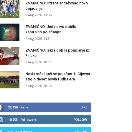
ZVANIČNO: Otrant angažovao novo
pojačanje!
7 Aug 2026. 11:36
ZVANIČNO: Jedinstvo dobilo
kapitalno pojačanje!
7 Aug 2026. 11:31
ZVANIČNO: Iskra dobila pojačanje iz
Finske
7 Aug 2026. 10:21
Novi trećeligaš se pojačao: U Cijevnu
stiglo deset novih fudbalera
7 Aug 2026. 10:16
22,356
Fans
LIKE
10,703
Followers
FOLLOW
678
Followers
FOLLOW