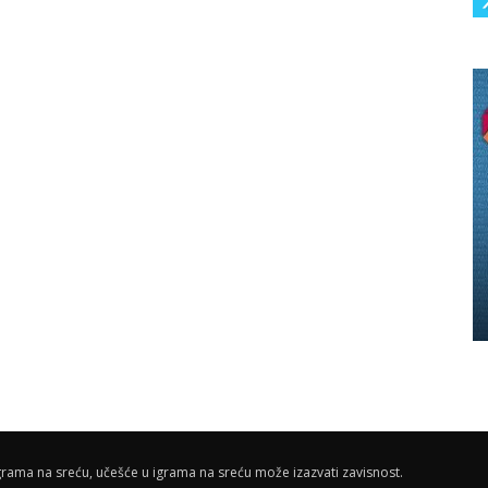
rama na sreću, učešće u igrama na sreću može izazvati zavisnost.