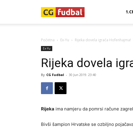
CG-
1.C
Fudbal
Početna
Ex-Yu
Rijeka dovela igrača Hofenhajma!
Ex-Yu
Rijeka dovela ig
By
CG Fudbal
-
30 Jun 2019. 23:40
Rijeka
ima namjeru da pomrsi račune zagre
Bivši šampion Hrvatske se ozbiljno pojačav