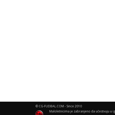
© CG-FUDBAL.COM - Since 2010
Maloletnicima je zabranjeno da učestvuju u ig