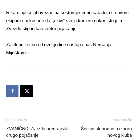
Rikardinjo se obavezao na šestomjesečnu saradnju sa ovom
ekipom i pokušaće da ,,oživi” svoju karijeru nakon što je u
Zvezdu stigao kao veliko pojačanje.
Za ekipu Tosno od ove godine nastupa naš Nemanja
Mijušković.
PRETHODNO
Next article
ZVANIČNO: Zvezda predstavila
Šćekić slobodan u izboru
drugo pojačanje
novog kluba