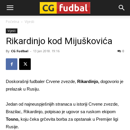
CG-
Početna
Vijesti
Vijesti
Fudbal
Rikardinjo kod Mijuškovića
By
CG Fudbal
-
13 Jan 2018. 19:16
0
Doskorašnji fudbaler Crvene zvezde,
Rikardinjo,
dogovorio je
prelazak u Rusiju.
Jedan od najneuspješnijih stranaca u istoriji Crvene zvezde,
Brazilac, Rikardinjo, potpisao je ugovor sa ruskom ekipom
Tosno,
koju čeka grčevita borba za opstanak u Premijer ligi
Rusije.