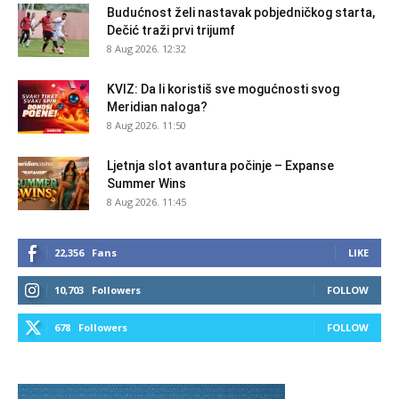
Budućnost želi nastavak pobjedničkog starta,
Dečić traži prvi trijumf
8 Aug 2026. 12:32
KVIZ: Da li koristiš sve mogućnosti svog
Meridian naloga?
8 Aug 2026. 11:50
Ljetnja slot avantura počinje – Expanse
Summer Wins
8 Aug 2026. 11:45
22,356
Fans
LIKE
10,703
Followers
FOLLOW
678
Followers
FOLLOW