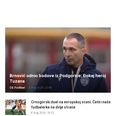
Brnović odnio bodove iz Podgorice: Đokaj heroj
Tuzana
CG Fudbal
-
8 Aug 2026. 22:00
Crnogorski duel na evropskoj sceni: Četiri naše
fudbalerke na dvije strane
8 Aug 2026. 18:22