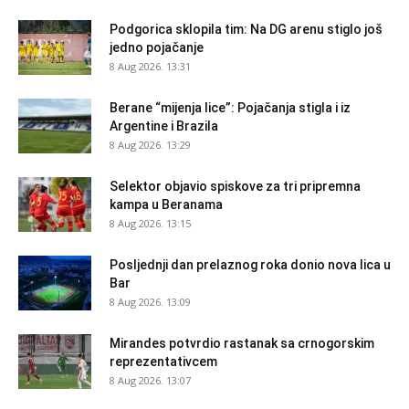
Podgorica sklopila tim: Na DG arenu stiglo još
jedno pojačanje
8 Aug 2026. 13:31
Berane “mijenja lice”: Pojačanja stigla i iz
Argentine i Brazila
8 Aug 2026. 13:29
Selektor objavio spiskove za tri pripremna
kampa u Beranama
8 Aug 2026. 13:15
Posljednji dan prelaznog roka donio nova lica u
Bar
8 Aug 2026. 13:09
Mirandes potvrdio rastanak sa crnogorskim
reprezentativcem
8 Aug 2026. 13:07