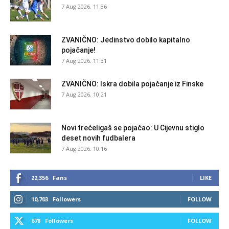
7 Aug 2026. 11:36
ZVANIČNO: Jedinstvo dobilo kapitalno
pojačanje!
7 Aug 2026. 11:31
ZVANIČNO: Iskra dobila pojačanje iz Finske
7 Aug 2026. 10:21
Novi trećeligaš se pojačao: U Cijevnu stiglo
deset novih fudbalera
7 Aug 2026. 10:16
22,356
Fans
LIKE
10,703
Followers
FOLLOW
678
Followers
FOLLOW