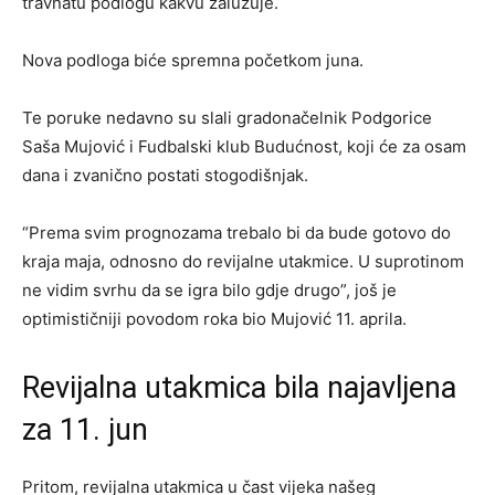
travnatu podlogu kakvu zalužuje.
Nova podloga biće spremna početkom juna.
Te poruke nedavno su slali gradonačelnik Podgorice
Saša Mujović i Fudbalski klub Budućnost, koji će za osam
dana i zvanično postati stogodišnjak.
“Prema svim prognozama trebalo bi da bude gotovo do
kraja maja, odnosno do revijalne utakmice. U suprotinom
ne vidim svrhu da se igra bilo gdje drugo”, još je
optimističniji povodom roka bio Mujović 11. aprila.
Revijalna utakmica bila najavljena
za 11. jun
Pritom, revijalna utakmica u čast vijeka našeg