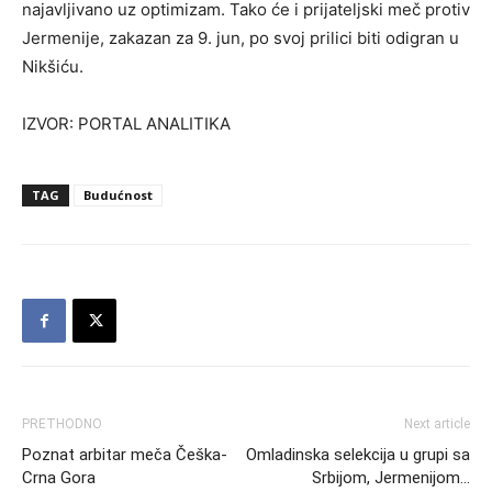
najavljivano uz optimizam. Tako će i prijateljski meč protiv
Jermenije, zakazan za 9. jun, po svoj prilici biti odigran u
Nikšiću.
IZVOR: PORTAL ANALITIKA
TAG
Budućnost
PRETHODNO
Next article
Poznat arbitar meča Češka-
Omladinska selekcija u grupi sa
Crna Gora
Srbijom, Jermenijom…