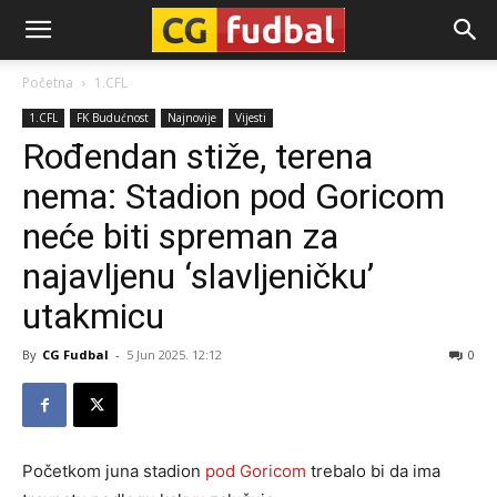
CG-
Početna
1.CFL
1.CFL
FK Budućnost
Najnovije
Vijesti
Fudbal
Rođendan stiže, terena
nema: Stadion pod Goricom
neće biti spreman za
najavljenu ‘slavljeničku’
utakmicu
By
CG Fudbal
-
5 Jun 2025. 12:12
0
Početkom juna stadion
pod Goricom
trebalo bi da ima