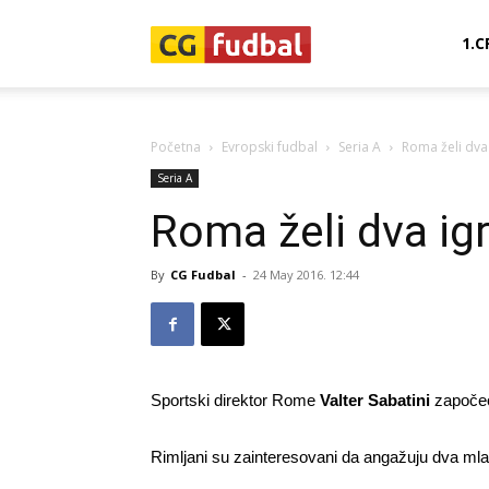
CG-
1.C
Fudbal
Početna
Evropski fudbal
Seria A
Roma želi dva 
Seria A
Roma želi dva igr
By
CG Fudbal
-
24 May 2016. 12:44
Sportski direktor Rome
Valter Sabatini
započeo
Rimljani su zainteresovani da angažuju dva mla