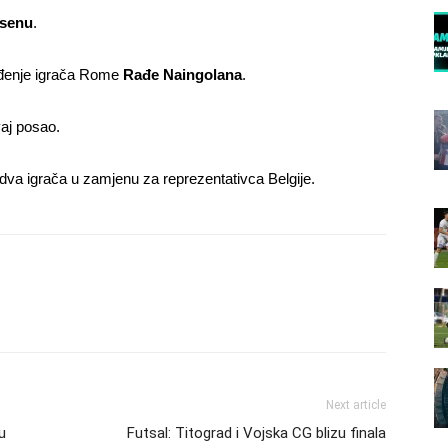
nsenu
.
ođenje igrača Rome
Rađe Naingolana
.
vaj posao.
a dva igrača u zamjenu za reprezentativca Belgije.
Next article
u
Futsal: Titograd i Vojska CG blizu finala