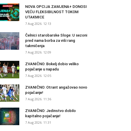
NOVA OPCIJA ZAMJENA+ DONOSI
VEĆU FLEKSIBILNOST TOKOM
UTAKMICE
7 Aug 2026. 12:13
Čelnici starobarske Sloge: U sezoni
pred nama borba za viši rang
takmičenja
7 Aug 2026. 12:09
ZVANIČNO: Bokelj dobio veliko
pojačanje u napadu
7 Aug 2026. 12:05
ZVANIČNO: Otrant angažovao novo
pojačanje!
7 Aug 2026. 11:36
ZVANIČNO: Jedinstvo dobilo
kapitalno pojačanje!
7 Aug 2026. 11:31