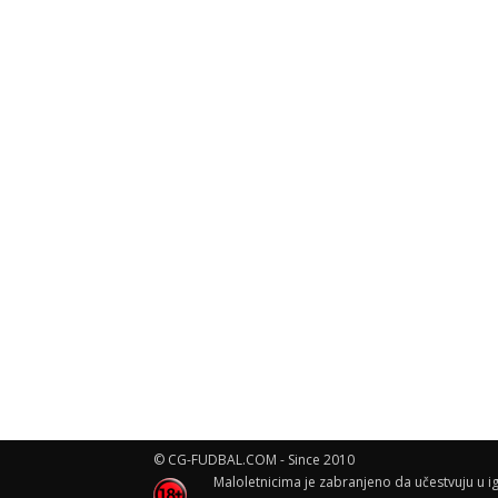
© CG-FUDBAL.COM - Since 2010
Maloletnicima je zabranjeno da učestvuju u ig