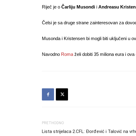
Riječ je o
Čarliju Musondi
i
Andreasu Kriste
Čelsi je sa druge strane zainteresovan za dov
Musonda i Kristensen bi mogli biti uključeni u o
Navodno
Roma
želi dobiti 35 miliona eura i ov
PRETHODNO
Lista strijelaca 2.CFL: Đorđević i Talović na vrh