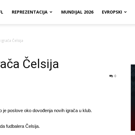
FL
REPREZENTACIJA
MUNDIJAL 2026
EVROPSKI
igrača Čelsija
ača Čelsija
0
 je poslove oko dovođenja novih igrača u klub.
da fudbalera Čelsija.