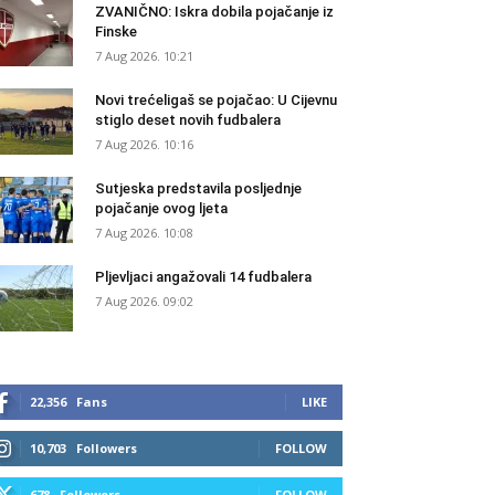
ZVANIČNO: Iskra dobila pojačanje iz
Finske
7 Aug 2026. 10:21
Novi trećeligaš se pojačao: U Cijevnu
stiglo deset novih fudbalera
7 Aug 2026. 10:16
Sutjeska predstavila posljednje
pojačanje ovog ljeta
7 Aug 2026. 10:08
Pljevljaci angažovali 14 fudbalera
7 Aug 2026. 09:02
22,356
Fans
LIKE
10,703
Followers
FOLLOW
678
Followers
FOLLOW