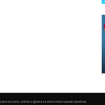
rama na sreću, učešće u igrama na sreću može izazvati zavisnost.