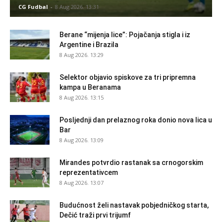
CG Fudbal
-
8 Aug 2026. 13:31
Berane “mijenja lice”: Pojačanja stigla i iz
Argentine i Brazila
8 Aug 2026. 13:29
Selektor objavio spiskove za tri pripremna
kampa u Beranama
8 Aug 2026. 13:15
Posljednji dan prelaznog roka donio nova lica u
Bar
8 Aug 2026. 13:09
Mirandes potvrdio rastanak sa crnogorskim
reprezentativcem
8 Aug 2026. 13:07
Budućnost želi nastavak pobjedničkog starta,
Dečić traži prvi trijumf