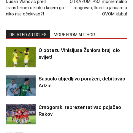
Dušan Vlahović pred
OTKAZOM: PSŽ momentalno
transferom u klub u kojem ga
reagovao, Ikardi u januaru u
niko nije očekivao?!
OVOM klubu!
RELATED ARTICLES
MORE FROM AUTHOR
O potezu Vinisijusa Žuniora bruji cio
svijet!
Sasuolo ubjedljivo poražen, debitovao
Adžić
Crnogorski reprezentativac pojačao
Rakov