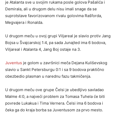
je Atalanta sve u svojim rukama posle golova Pašalića i
Demirala, ali u drugom delu nisu imali snage da se
suprotstave favorizovanom rivalu golovima Rašforda,
Megvajera i Ronalda.
U drugom meču u ovoj grupi Viljareal je slavio protiv Jang
Bojsa u Švajcarskoj 1:4, pa sada Junajted ima 6 bodova,
Viljareal i Atalanta 4, Jang Boj ostaje na 3.
Juventus
je golom u završnici meča Dejana Kuliševskog
slavio u Sankt Petersburgu 0:1 i sa 9 bodova praktično
obezbedio plasman u narednu fazu takmičenja.
U drugom meču ove grupe Čelsi je ubedljivo savladao
Malme 4:0, a najveći problem za Tomasa Tuhela će biti
povrede Lukakua i Tima Vernera. Čelsi ima 6 bodova i
čeka ga do kraja borba sa Juventusom za prvo mesto.