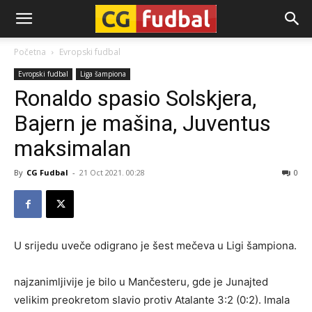
CG-
Početna
Evropski fudbal
Evropski fudbal
Liga šampiona
Fudbal
Ronaldo spasio Solskjera,
Bajern je mašina, Juventus
maksimalan
By
CG Fudbal
-
21 Oct 2021. 00:28
0
U srijedu uveče odigrano je šest mečeva u Ligi šampiona.
najzanimljivije je bilo u Mančesteru, gde je Junajted
velikim preokretom slavio protiv Atalante 3:2 (0:2). Imala