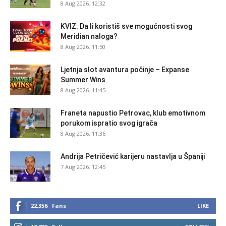
8 Aug 2026. 12:32
KVIZ: Da li koristiš sve mogućnosti svog
Meridian naloga?
8 Aug 2026. 11:50
Ljetnja slot avantura počinje – Expanse
Summer Wins
8 Aug 2026. 11:45
Franeta napustio Petrovac, klub emotivnom
porukom ispratio svog igrača
8 Aug 2026. 11:36
Andrija Petričević karijeru nastavlja u Španiji
7 Aug 2026. 12:45
22,356
Fans
LIKE