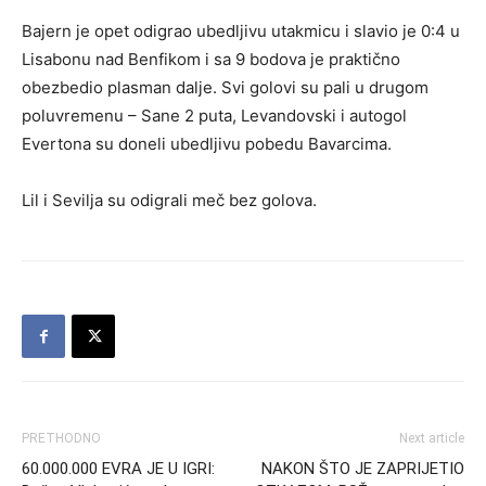
Bajern je opet odigrao ubedljivu utakmicu i slavio je 0:4 u
Lisabonu nad Benfikom i sa 9 bodova je praktično
obezbedio plasman dalje. Svi golovi su pali u drugom
poluvremenu – Sane 2 puta, Levandovski i autogol
Evertona su doneli ubedljivu pobedu Bavarcima.
Lil i Sevilja su odigrali meč bez golova.
PRETHODNO
Next article
60.000.000 EVRA JE U IGRI:
NAKON ŠTO JE ZAPRIJETIO