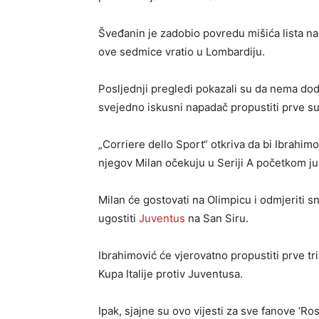
Šveđanin je zadobio povredu mišića lista n
ove sedmice vratio u Lombardiju.
Posljednji pregledi pokazali su da nema do
svejedno iskusni napadač propustiti prve su
„Corriere dello Sport“ otkriva da bi Ibrahim
njegov Milan očekuju u Seriji A početkom ju
Milan će gostovati na Olimpicu i odmjeriti sn
ugostiti
Juventus
na San Siru.
Ibrahimović će vjerovatno propustiti prve tr
Kupa Italije protiv Juventusa.
Ipak, sjajne su ovo vijesti za sve fanove ‘Ro