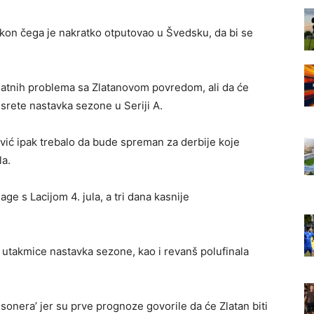
akon čega je nakratko otputovao u Švedsku, da bi se
datnih problema sa Zlatanovom povredom, ali da će
srete nastavka sezone u Seriji A.
ović ipak trebalo da bude spreman za derbije koje
la.
age s Lacijom 4. jula, a tri dana kasnije
i utakmice nastavka sezone, kao i revanš polufinala
ssonera’ jer su prve prognoze govorile da će Zlatan biti