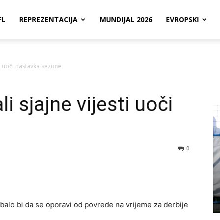
FL
REPREZENTACIJA
MUNDIJAL 2026
EVROPSKI
sti uoči nastavka sezone
i sjajne vijesti uoči
0
ebalo bi da se oporavi od povrede na vrijeme za derbije