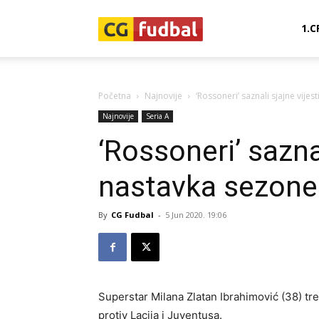
CG-
1.C
Fudbal
Početna
Najnovije
‘Rossoneri’ saznali sjajne vije
Najnovije
Seria A
‘Rossoneri’ saznal
nastavka sezone
By
CG Fudbal
-
5 Jun 2020. 19:06
Superstar Milana Zlatan Ibrahimović (38) tr
protiv Lacija i Juventusa.