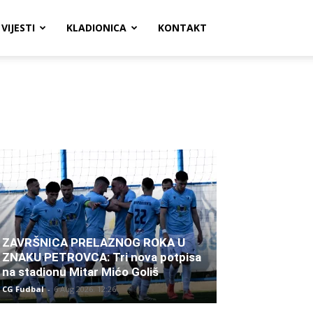
VIJESTI
KLADIONICA
KONTAKT
ZAVRŠNICA PRELAZNOG ROKA U
ZNAKU PETROVCA: Tri nova potpisa
na stadionu Mitar Mićo Goliš
CG Fudbal
-
6 Aug 2026. 12:26