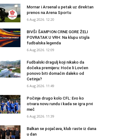
Mornar i Arsenal u petak uz direktan
prenos na Arena Sportu
6 Aug 2026. 12:20
BIVŠI ŠAMPION CRNE GORE ŽELI
POVRATAK U VRH: Na klupu stigla
fudbalska legenda
6 Aug 2026. 12:09
Fudbalski dragulj koji nikako da
dočeka premijeru: Hoće li Lovćen
ponovo biti domaćin daleko od
Cetinja?
6 Aug 2026. 11:49
Počinje drugo kolo CFL: Evo ko
otvara novu rundu i kada se igra prvi
meč
6 Aug 2026. 11:39
Balkan se pojačava, klub raste iz dana
u dan