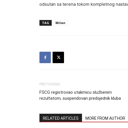
odsutan sa terena tokom kompletnog nasta
TAG
Milan
PRETHODNO
FSCG registrovao utakmicu službenim
rezultatom, suspendovan predsjednik kluba
RELATED ARTICLES
MORE FROM AUTHOR