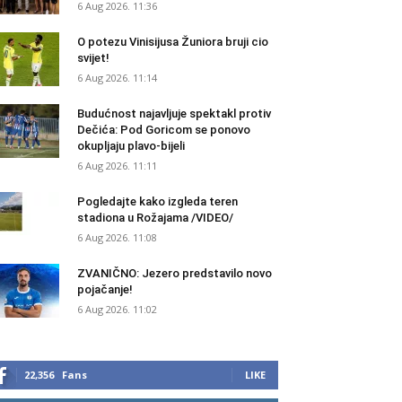
6 Aug 2026. 11:36
O potezu Vinisijusa Žuniora bruji cio
svijet!
6 Aug 2026. 11:14
Budućnost najavljuje spektakl protiv
Dečića: Pod Goricom se ponovo
okupljaju plavo-bijeli
6 Aug 2026. 11:11
Pogledajte kako izgleda teren
stadiona u Rožajama /VIDEO/
6 Aug 2026. 11:08
ZVANIČNO: Jezero predstavilo novo
pojačanje!
6 Aug 2026. 11:02
22,356
Fans
LIKE