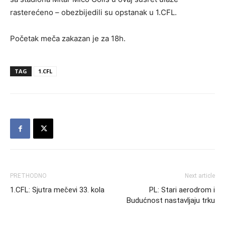
rasterećeno – obezbijedili su opstanak u 1.CFL.
Početak meča zakazan je za 18h.
TAG
1.CFL
PRETHODNO
Next article
1.CFL: Sjutra mečevi 33. kola
PL: Stari aerodrom i
Budućnost nastavljaju trku