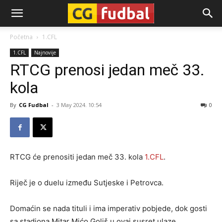
CG-
Početna
1.CFL
1.CFL
Najnovije
Fudbal
RTCG prenosi jedan meč 33.
kola
By
CG Fudbal
-
3 May 2024. 10:54
0
RTCG će prenositi jedan meč 33. kola
1.CFL
.
Riječ je o duelu između Sutjeske i Petrovca.
Domaćin se nada tituli i ima imperativ pobjede, dok gosti
sa stadiona Mitar Mićo Goliš u ovaj susret ulaze