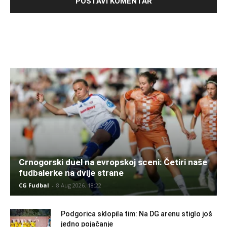
Crnogorski duel na evropskoj sceni: Četiri naše
fudbalerke na dvije strane
CG Fudbal
-
8 Aug 2026. 18:22
Podgorica sklopila tim: Na DG arenu stiglo još
jedno pojačanje