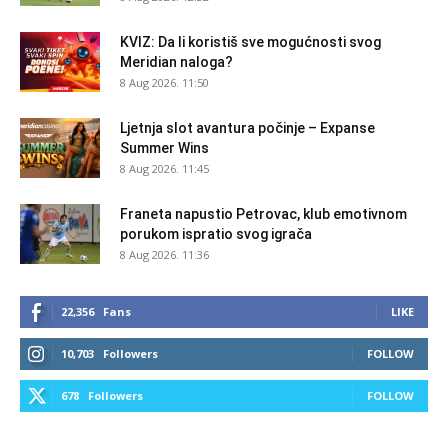
KVIZ: Da li koristiš sve mogućnosti svog
Meridian naloga?
8 Aug 2026. 11:50
Ljetnja slot avantura počinje – Expanse
Summer Wins
8 Aug 2026. 11:45
Franeta napustio Petrovac, klub emotivnom
porukom ispratio svog igrača
8 Aug 2026. 11:36
22,356
Fans
LIKE
10,703
Followers
FOLLOW
678
Followers
FOLLOW