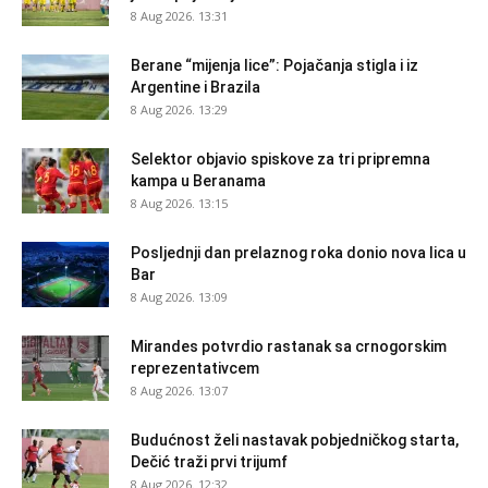
8 Aug 2026. 13:31
Berane “mijenja lice”: Pojačanja stigla i iz
Argentine i Brazila
8 Aug 2026. 13:29
Selektor objavio spiskove za tri pripremna
kampa u Beranama
8 Aug 2026. 13:15
Posljednji dan prelaznog roka donio nova lica u
Bar
8 Aug 2026. 13:09
Mirandes potvrdio rastanak sa crnogorskim
reprezentativcem
8 Aug 2026. 13:07
Budućnost želi nastavak pobjedničkog starta,
Dečić traži prvi trijumf
8 Aug 2026. 12:32